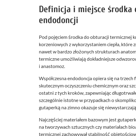
Definicja i miejsce środka
endodoncji
Pod pojęciem środka do obturacji termicznej k
korzeniowych z wykorzystaniem ciepła, które z
nawet w bardzo złożonych strukturach anatom
termiczne umożliwiają dokładniejsze odwzorow
i anastomoz.
Współczesna endodoncja opiera się na trzech
skutecznym oczyszczeniu chemicznym oraz szczel
ostatni z tych kroków, zapewniając długotrwałe
szczególnie istotne w przypadkach o skompliko
gutaperką na zimno okazuje się niewystarczają
Najczęściej materiałem bazowym jest gutaperk
na tworzywach sztucznych czy materiałach bioa
termicznej zachowywał stabilność objętościow