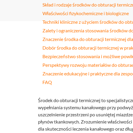
Skład i rodzaje środków do obturacji termicz
Profilakt
Właściwości fizykochemiczne i biologiczne
Higieniza
Techniki kliniczne z użyciem środków do obtu
Zalety i ograniczenia stosowania środków do
Fizjotera
Znaczenie środka do obturacji termicznej d
Medycyn
Dobór środka do obturacji termicznej w prakt
estetyczn
Bezpieczeństwo stosowania i możliwe powik
Leczenie
Perspektywy rozwoju materiałów do obturacj
bruksizm
Znaczenie edukacyjne i praktyczne dla zesp
FAQ
Środek do obturacji termicznej to specjalist
wypełniania systemu kanałowego przy podwyżs
uszczelnienie przestrzeni po usuniętej miazdz
płynów tkankowych. Zrozumienie właściwości 
dla skuteczności leczenia kanałowego oraz dł