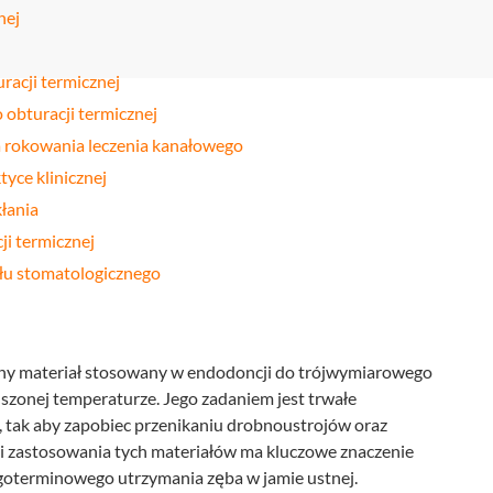
Stomatologia
nej
yka
nakładkowa –
cyfrowa
Invisalign®
Leczenie
Stomatologia
cja
racji termicznej
kanałowe
dziecięca
 obturacji termicznej
Stomatologia
pia
Laseroterapia
zachowawcza
la rokowania leczenia kanałowego
a
Bonding
yce klinicznej
Periodontologia
a
zębów
łania
i termicznej
u
ołu stomatologicznego
yczny materiał stosowany w endodoncji do trójwymiarowego
zonej temperaturze. Jego zadaniem jest trwałe
e, tak aby zapobiec przenikaniu drobnoustrojów oraz
i zastosowania tych materiałów ma kluczowe znaczenie
ugoterminowego utrzymania zęba w jamie ustnej.