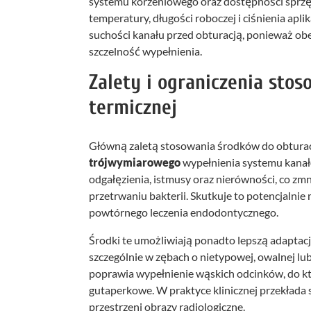
systemu korzeniowego oraz dostępności sprzęt
temperatury, długości roboczej i ciśnienia aplik
suchości kanału przed obturacją, ponieważ ob
szczelność wypełnienia.
Zalety i ograniczenia sto
termicznej
Główną zaletą stosowania środków do obturacj
trójwymiarowego
wypełnienia systemu kanał
odgałęzienia, istmusy oraz nierówności, co zmn
przetrwaniu bakterii. Skutkuje to potencjalni
powtórnego leczenia endodontycznego.
Środki te umożliwiają ponadto lepszą adaptac
szczególnie w zębach o nietypowej, owalnej lu
poprawia wypełnienie wąskich odcinków, do k
gutaperkowe. W praktyce klinicznej przekłada 
przestrzeni obrazy radiologiczne.