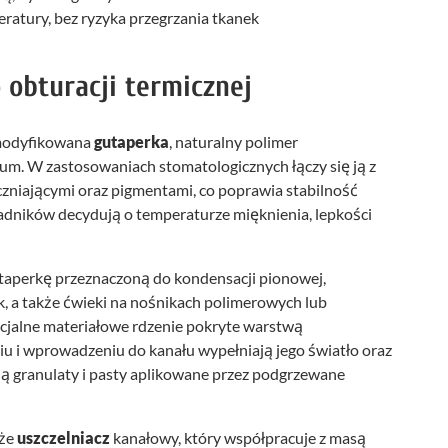
ratury, bez ryzyka przegrzania tkanek
 obturacji termicznej
zmodyfikowana
gutaperka
, naturalny polimer
um. W zastosowaniach stomatologicznych łączy się ją z
zniającymi oraz pigmentami, co poprawia stabilność
ładników decydują o temperaturze mięknienia, lepkości
utaperkę przeznaczoną do kondensacji pionowej,
, a także ćwieki na nośnikach polimerowych lub
jalne materiałowe rdzenie pokryte warstwą
iu i wprowadzeniu do kanału wypełniają jego światło oraz
ją granulaty i pasty aplikowane przez podgrzewane
kże
uszczelniacz
kanałowy, który współpracuje z masą