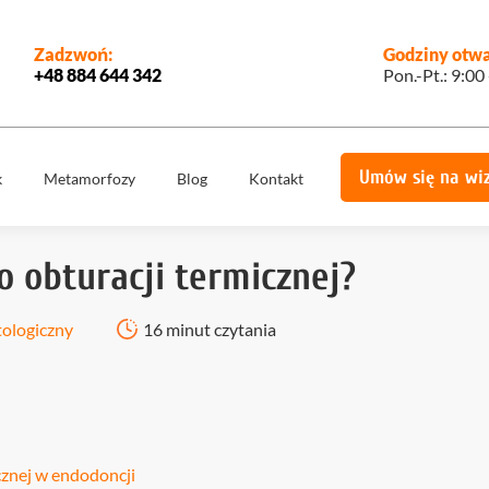
Zadzwoń:
Godziny otwa
+48 884 644 342
Pon.-Pt.: 9:00
Umów się na wi
k
Metamorfozy
Blog
Kontakt
e
Korony
Licówki
protetyczne
o obturacji termicznej?
Implantologia
Implantoprotety
ogiczne
Chirurgia
tologiczny
16 minut czytania
miech
Implanty
stomatologiczna,
zygomatyczne
szczękowa
ie
Protetyka
All on 4
yka
Stomatologia
Ortodoncja
estetyczna
icznej w endodoncji
Ortodoncja