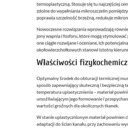
termoplastyczną. Stosuje się tu najczęściej c
zdolne do wypełniania mikroszczelin pomiędzy
poprawia szczelność brzeżną, redukuje mikronie
Nowoczesne rozwiązania wprowadzają również 
jony wapnia i fosforu, które mogą stymulować 
one ciągle rozwijane i oceniane, ich potencjal
okołowierzchołkowych stanowi istotny kierun
Właściwości fizykochemicz
Optymalny środek do obturacji termicznej musi
sposób zapewniający skuteczną i bezpieczną 
temperatura uplastycznienia – materiał powinie
umożliwiającym jego formowanie i przepychani
wartości groźnych dla okolicznych tkanek.
W stanie uplastycznionym materiał powinien 
adaptacji do ścian kanału, przy zachowaniu wys