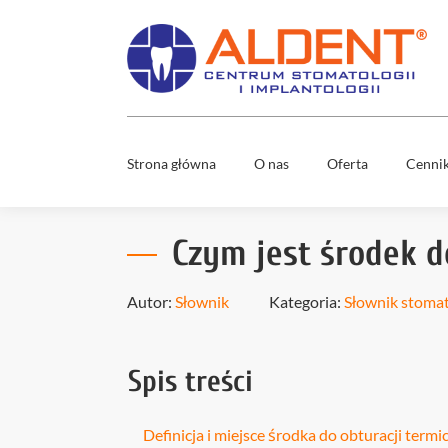
Strona główna
O nas
Oferta
Cenni
Usuwani
Zespół
ósemek
Czym jest środek d
Mosty
stomatol
Co nas wyróżnia
Autor:
Słownik
Kategoria:
Słownik stoma
Nowy uś
w 1 dzień
Media
Wybielan
Spis treści
zębów
Diagnost
cyfrowa
Definicja i miejsce środka do obturacji term