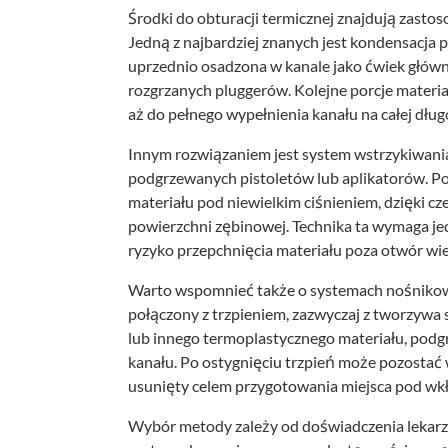
Środki do obturacji termicznej znajdują zasto
Jedną z najbardziej znanych jest kondensacja p
uprzednio osadzona w kanale jako ćwiek głów
rozgrzanych pluggerów. Kolejne porcje materia
aż do pełnego wypełnienia kanału na całej dług
Innym rozwiązaniem jest system wstrzykiwania 
podgrzewanych pistoletów lub aplikatorów. 
materiału pod niewielkim ciśnieniem, dzięki c
powierzchni zębinowej. Technika ta wymaga j
ryzyko przepchnięcia materiału poza otwór wi
Warto wspomnieć także o systemach nośnikowyc
połączony z trzpieniem, zazwyczaj z tworzywa
lub innego termoplastycznego materiału, podg
kanału. Po ostygnięciu trzpień może pozostać 
usunięty celem przygotowania miejsca pod w
Wybór metody zależy od doświadczenia lekarz