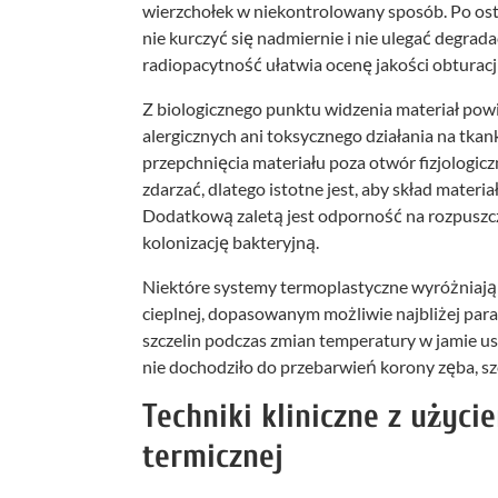
wierzchołek w niekontrolowany sposób. Po osty
nie kurczyć się nadmiernie i nie ulegać degra
radiopacytność ułatwia ocenę jakości obturacj
Z biologicznego punktu widzenia materiał pow
alergicznych ani toksycznego działania na tka
przepchnięcia materiału poza otwór fizjologiczn
zdarzać, dlatego istotne jest, aby skład mater
Dodatkową zaletą jest odporność na rozpuszcz
kolonizację bakteryjną.
Niektóre systemy termoplastyczne wyróżniają 
cieplnej, dopasowanym możliwie najbliżej par
szczelin podczas zmian temperatury w jamie us
nie dochodziło do przebarwień korony zęba, s
Techniki kliniczne z użyci
termicznej