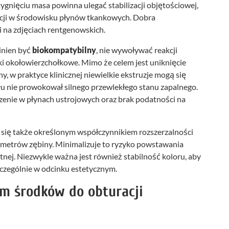
gnięciu masa powinna ulegać stabilizacji objętościowej,
dacji w środowisku płynów tkankowych. Dobra
i na zdjęciach rentgenowskich.
inien być
biokompatybilny
, nie wywoływać reakcji
nki okołowierzchołkowe. Mimo że celem jest uniknięcie
y, w praktyce klinicznej niewielkie ekstruzje mogą się
iału nie prowokował silnego przewlekłego stanu zapalnego.
enie w płynach ustrojowych oraz brak podatności na
się także określonym współczynnikiem rozszerzalności
ametrów zębiny. Minimalizuje to ryzyko powstawania
tnej. Niezwykle ważna jest również stabilność koloru, aby
zczególnie w odcinku estetycznym.
em środków do obturacji