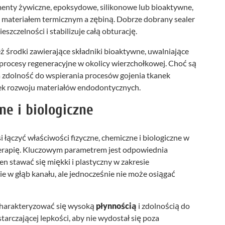
ementy żywiczne, epoksydowe, silikonowe lub bioaktywne,
 materiałem termicznym a zębiną. Dobrze dobrany sealer
szczelności i stabilizuje całą obturację.
środki zawierające składniki bioaktywne, uwalniające
procesy regeneracyjne w okolicy wierzchołkowej. Choć są
na zdolność do wspierania procesów gojenia tkanek
ek rozwoju materiałów endodontycznych.
ne i biologiczne
 łączyć właściwości fizyczne, chemiczne i biologiczne w
terapię. Kluczowym parametrem jest odpowiednia
n stawać się miękki i plastyczny w zakresie
e w głąb kanału, ale jednocześnie nie może osiągać
charakteryzować się wysoką
płynnością
i zdolnością do
tarczającej lepkości, aby nie wydostał się poza