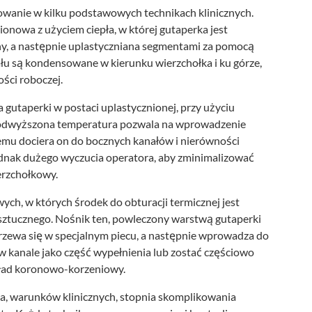
sowanie w kilku podstawowych technikach klinicznych.
ionowa z użyciem ciepła, w której gutaperka jest
ny, a następnie uplastyczniana segmentami za pomocą
łu są kondensowane w kierunku wierzchołka i ku górze,
ości roboczej.
gutaperki w postaci uplastycznionej, przy użyciu
Podwyższona temperatura pozwala na wprowadzenie
zemu dociera on do bocznych kanałów i nierówności
ednak dużego wyczucia operatora, aby zminimalizować
erzchołkowy.
h, w których środek do obturacji termicznej jest
 sztucznego. Nośnik ten, powleczony warstwą gutaperki
rzewa się w specjalnym piecu, a następnie wprowadza do
w kanale jako część wypełnienia lub zostać częściowo
kład koronowo-korzeniowy.
a, warunków klinicznych, stopnia skomplikowania