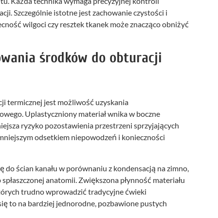
u. Każda technika wymaga precyzyjnej kontroli
acji. Szczególnie istotne jest zachowanie czystości i
ecność wilgoci czy resztek tkanek może znacząco obniżyć
sowania środków do obturacji
i termicznej jest możliwość uzyskania
owego. Uplastyczniony materiał wnika w boczne
iejsza ryzyko pozostawienia przestrzeni sprzyjających
e mniejszym odsetkiem niepowodzeń i konieczności
ję do ścian kanału w porównaniu z kondensacją na zimno,
b spłaszczonej anatomii. Zwiększona płynność materiału
tórych trudno wprowadzić tradycyjne ćwieki
się to na bardziej jednorodne, pozbawione pustych