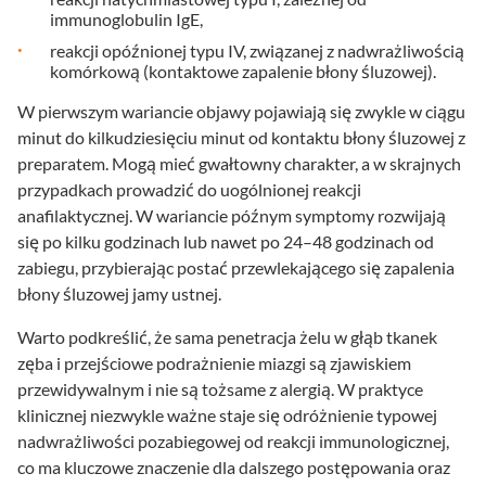
immunoglobulin IgE,
reakcji opóźnionej typu IV, związanej z nadwrażliwością
komórkową (kontaktowe zapalenie błony śluzowej).
W pierwszym wariancie objawy pojawiają się zwykle w ciągu
minut do kilkudziesięciu minut od kontaktu błony śluzowej z
preparatem. Mogą mieć gwałtowny charakter, a w skrajnych
przypadkach prowadzić do uogólnionej reakcji
anafilaktycznej. W wariancie późnym symptomy rozwijają
się po kilku godzinach lub nawet po 24–48 godzinach od
zabiegu, przybierając postać przewlekającego się zapalenia
błony śluzowej jamy ustnej.
Warto podkreślić, że sama penetracja żelu w głąb tkanek
zęba i przejściowe podrażnienie miazgi są zjawiskiem
przewidywalnym i nie są tożsame z alergią. W praktyce
klinicznej niezwykle ważne staje się odróżnienie typowej
nadwrażliwości pozabiegowej od reakcji immunologicznej,
co ma kluczowe znaczenie dla dalszego postępowania oraz