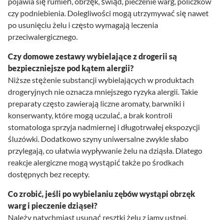
pojawia się rumień, obrzęk, świąd, pieczenie warg, policzków
czy podniebienia. Dolegliwości mogą utrzymywać się nawet
po usunięciu żelu i często wymagają leczenia
przeciwalergicznego.
Czy domowe zestawy wybielające z drogerii są
bezpieczniejsze pod kątem alergii?
Niższe stężenie substancji wybielających w produktach
drogeryjnych nie oznacza mniejszego ryzyka alergii. Takie
preparaty często zawierają liczne aromaty, barwniki i
konserwanty, które mogą uczulać, a brak kontroli
stomatologa sprzyja nadmiernej i długotrwałej ekspozycji
śluzówki. Dodatkowo szyny uniwersalne zwykle słabo
przylegają, co ułatwia wypływanie żelu na dziąsła. Dlatego
reakcje alergiczne mogą wystąpić także po środkach
dostępnych bez recepty.
Co zrobić, jeśli po wybielaniu zębów wystąpi obrzęk
warg i pieczenie dziąseł?
Należy natychmiast usunąć resztki żelu z jamy ustnej,