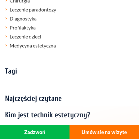
Chirurgia
Leczenie paradontozy
Diagnostyka
Profilaktyka
Leczenie dzieci
Medycyna estetyczna
Tagi
Najczęściej czytane
Kim jest technik estetyczny?
Zadzwoń
Umów się na wizytę
Kim jest specjalista od koloru zębów?