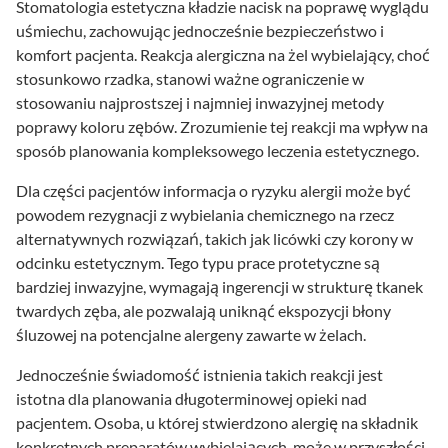
Stomatologia estetyczna kładzie nacisk na poprawę wyglądu
uśmiechu, zachowując jednocześnie bezpieczeństwo i
komfort pacjenta. Reakcja alergiczna na żel wybielający, choć
stosunkowo rzadka, stanowi ważne ograniczenie w
stosowaniu najprostszej i najmniej inwazyjnej metody
poprawy koloru zębów. Zrozumienie tej reakcji ma wpływ na
sposób planowania kompleksowego leczenia estetycznego.
Dla części pacjentów informacja o ryzyku alergii może być
powodem rezygnacji z wybielania chemicznego na rzecz
alternatywnych rozwiązań, takich jak licówki czy korony w
odcinku estetycznym. Tego typu prace protetyczne są
bardziej inwazyjne, wymagają ingerencji w strukturę tkanek
twardych zęba, ale pozwalają uniknąć ekspozycji błony
śluzowej na potencjalne alergeny zawarte w żelach.
Jednocześnie świadomość istnienia takich reakcji jest
istotna dla planowania długoterminowej opieki nad
pacjentem. Osoba, u której stwierdzono alergię na składnik
konkretnych preparatów wybielających, może w przyszłości