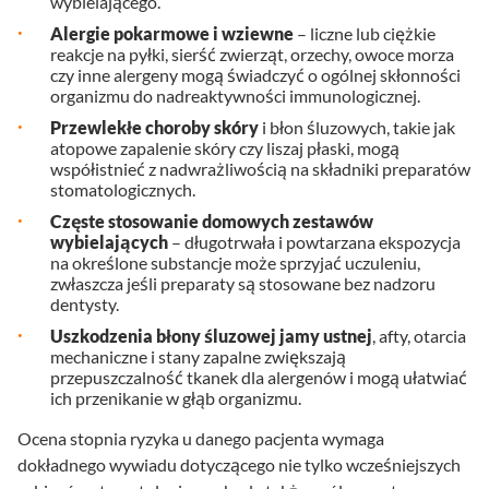
wybielającego.
Alergie pokarmowe i wziewne
– liczne lub ciężkie
reakcje na pyłki, sierść zwierząt, orzechy, owoce morza
czy inne alergeny mogą świadczyć o ogólnej skłonności
organizmu do nadreaktywności immunologicznej.
Przewlekłe choroby skóry
i błon śluzowych, takie jak
atopowe zapalenie skóry czy liszaj płaski, mogą
współistnieć z nadwrażliwością na składniki preparatów
stomatologicznych.
Częste stosowanie domowych zestawów
wybielających
– długotrwała i powtarzana ekspozycja
na określone substancje może sprzyjać uczuleniu,
zwłaszcza jeśli preparaty są stosowane bez nadzoru
dentysty.
Uszkodzenia błony śluzowej jamy ustnej
, afty, otarcia
mechaniczne i stany zapalne zwiększają
przepuszczalność tkanek dla alergenów i mogą ułatwiać
ich przenikanie w głąb organizmu.
Ocena stopnia ryzyka u danego pacjenta wymaga
dokładnego wywiadu dotyczącego nie tylko wcześniejszych