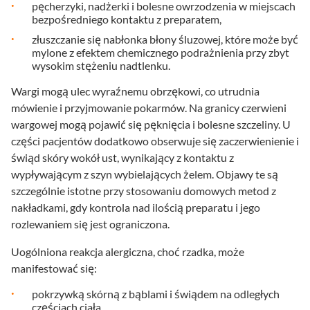
pęcherzyki, nadżerki i bolesne owrzodzenia w miejscach
bezpośredniego kontaktu z preparatem,
złuszczanie się nabłonka błony śluzowej, które może być
mylone z efektem chemicznego podrażnienia przy zbyt
wysokim stężeniu nadtlenku.
Wargi mogą ulec wyraźnemu obrzękowi, co utrudnia
mówienie i przyjmowanie pokarmów. Na granicy czerwieni
wargowej mogą pojawić się pęknięcia i bolesne szczeliny. U
części pacjentów dodatkowo obserwuje się zaczerwienienie i
świąd skóry wokół ust, wynikający z kontaktu z
wypływającym z szyn wybielających żelem. Objawy te są
szczególnie istotne przy stosowaniu domowych metod z
nakładkami, gdy kontrola nad ilością preparatu i jego
rozlewaniem się jest ograniczona.
Uogólniona reakcja alergiczna, choć rzadka, może
manifestować się:
pokrzywką skórną z bąblami i świądem na odległych
częściach ciała,