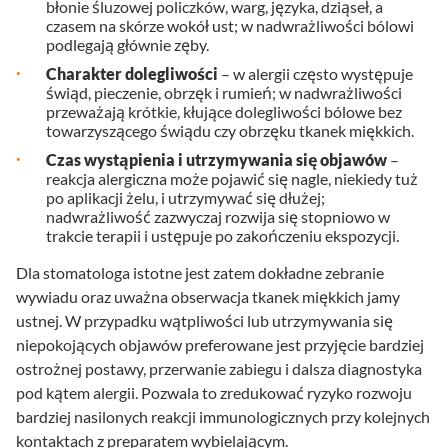
błonie śluzowej policzków, warg, języka, dziąseł, a
czasem na skórze wokół ust; w nadwrażliwości bólowi
podlegają głównie zęby.
Charakter dolegliwości
– w alergii często występuje
świąd, pieczenie, obrzęk i rumień; w nadwrażliwości
przeważają krótkie, kłujące dolegliwości bólowe bez
towarzyszącego świądu czy obrzęku tkanek miękkich.
Czas wystąpienia i utrzymywania się objawów
–
reakcja alergiczna może pojawić się nagle, niekiedy tuż
po aplikacji żelu, i utrzymywać się dłużej;
nadwrażliwość zazwyczaj rozwija się stopniowo w
trakcie terapii i ustępuje po zakończeniu ekspozycji.
Dla stomatologa istotne jest zatem dokładne zebranie
wywiadu oraz uważna obserwacja tkanek miękkich jamy
ustnej. W przypadku wątpliwości lub utrzymywania się
niepokojących objawów preferowane jest przyjęcie bardziej
ostrożnej postawy, przerwanie zabiegu i dalsza diagnostyka
pod kątem alergii. Pozwala to zredukować ryzyko rozwoju
bardziej nasilonych reakcji immunologicznych przy kolejnych
kontaktach z preparatem wybielającym.