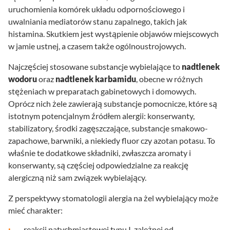
uruchomienia komórek układu odpornościowego i
uwalniania mediatorów stanu zapalnego, takich jak
histamina. Skutkiem jest wystąpienie objawów miejscowych
w jamie ustnej, a czasem także ogólnoustrojowych.
Najczęściej stosowane substancje wybielające to
nadtlenek
wodoru
oraz
nadtlenek karbamidu
, obecne w różnych
stężeniach w preparatach gabinetowych i domowych.
Oprócz nich żele zawierają substancje pomocnicze, które są
istotnym potencjalnym źródłem alergii: konserwanty,
stabilizatory, środki zagęszczające, substancje smakowo-
zapachowe, barwniki, a niekiedy fluor czy azotan potasu. To
właśnie te dodatkowe składniki, zwłaszcza aromaty i
konserwanty, są częściej odpowiedzialne za reakcję
alergiczną niż sam związek wybielający.
Z perspektywy stomatologii alergia na żel wybielający może
mieć charakter:
reakcji natychmiastowej typu I, zależnej od