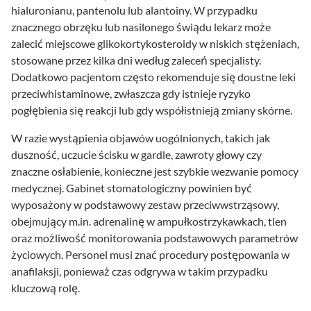
hialuronianu, pantenolu lub alantoiny. W przypadku
znacznego obrzęku lub nasilonego świądu lekarz może
zalecić miejscowe glikokortykosteroidy w niskich stężeniach,
stosowane przez kilka dni według zaleceń specjalisty.
Dodatkowo pacjentom często rekomenduje się doustne leki
przeciwhistaminowe, zwłaszcza gdy istnieje ryzyko
pogłębienia się reakcji lub gdy współistnieją zmiany skórne.
W razie wystąpienia objawów uogólnionych, takich jak
duszność, uczucie ścisku w gardle, zawroty głowy czy
znaczne osłabienie, konieczne jest szybkie wezwanie pomocy
medycznej. Gabinet stomatologiczny powinien być
wyposażony w podstawowy zestaw przeciwwstrząsowy,
obejmujący m.in. adrenalinę w ampułkostrzykawkach, tlen
oraz możliwość monitorowania podstawowych parametrów
życiowych. Personel musi znać procedury postępowania w
anafilaksji, ponieważ czas odgrywa w takim przypadku
kluczową rolę.