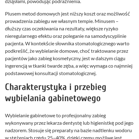
dziąsłami, powodując podrażnienia.
Plusem metod domowych jest niższy koszt oraz możliwość
prowadzenia zabiegu we własnym tempie. Minusem –
dłuższy czas oczekiwania na rezultaty, większe ryzyko
nieregularnego efektu oraz poleganie na samodyscyplinie
pacjenta. W kontekście słownika stomatologicznego warto
podkreślić, że wybielanie domowe, choć traktowane przez
pacjentów jako zabieg kosmetyczny, jest w dalszym ciągu
ingerencją w tkanki twarde zęba, a więc wymaga co najmniej
podstawowej konsultacji stomatologicznej.
Charakterystyka i przebieg
wybielania gabinetowego
Wybielanie gabinetowe to profesjonalny zabieg
wykonywany przez lekarza dentystę lub higienistkę pod jego
nadzorem. Stosuje się preparaty na bazie nadtlenku wodoru
w stężeniach rzędu 25–40%, dzięki czemu możliwe jest