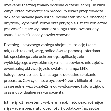
uzyskanie znacznej zmiany odcienia w czasie jednej lub kilku
wizyt. Przed rozpoczęciem procedury lekarz przeprowadza
dokładne badanie jamy ustnej, ocenia stan szkliwa, obecność
ubytków, wypełnień, koron oraz przyzębia. Często konieczne
jest wcześniejsze wykonanie skalingu i piaskowania, aby
usunąć kamień i osady powierzchowne.
Przebieg klasycznego zabiegu obejmuje: izolację tkanek
miękkich (dziąseł, warg, policzków) za pomocą koferdamu
lub specjalnego żelu ochronnego, aplikację żelu
wybielającego o wysokim stężeniu na powierzchnie zębów,
ewentualną aktywację żelu światłem (lampa LED,
halogenowa lub laser), a następnie dokładne spłukanie
preparatu. Cały cykl może być powtórzony kilkukrotnie w
czasie jednej wizyty, zależnie od wyjściowego koloru zębów
oraz indywidualnej reakcji pacjenta.
Istnieją różne systemy wybielania gabinetowego, różniące
się składem preparatu, obecnością dodatków (np. azotan