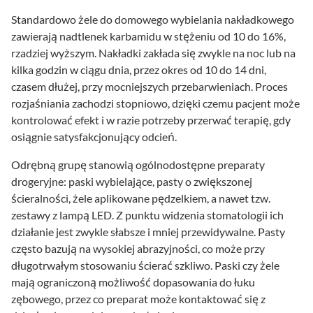
Standardowo żele do domowego wybielania nakładkowego
zawierają nadtlenek karbamidu w stężeniu od 10 do 16%,
rzadziej wyższym. Nakładki zakłada się zwykle na noc lub na
kilka godzin w ciągu dnia, przez okres od 10 do 14 dni,
czasem dłużej, przy mocniejszych przebarwieniach. Proces
rozjaśniania zachodzi stopniowo, dzięki czemu pacjent może
kontrolować efekt i w razie potrzeby przerwać terapię, gdy
osiągnie satysfakcjonujący odcień.
Odrębną grupę stanowią ogólnodostępne preparaty
drogeryjne: paski wybielające, pasty o zwiększonej
ścieralności, żele aplikowane pędzelkiem, a nawet tzw.
zestawy z lampą LED. Z punktu widzenia stomatologii ich
działanie jest zwykle słabsze i mniej przewidywalne. Pasty
często bazują na wysokiej abrazyjności, co może przy
długotrwałym stosowaniu ścierać szkliwo. Paski czy żele
mają ograniczoną możliwość dopasowania do łuku
zębowego, przez co preparat może kontaktować się z