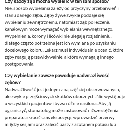
Czy każdy ząb można wybielić w ten sam sposób?
Nie, sposób wybielania zależy od przyczyny przebarwień i
stanu danego zęba. Zęby żywe zwykle poddaje się
wybielaniu zewnętrznemu, natomiast ząb po leczeniu
kanałowym może wymagać wybielania wewnętrznego.
Wypełnienia, korony i licówki nie ulegają rozjaśnieniu,
dlatego często potrzebna jest ich wymiana po uzyskaniu
docelowego koloru. Lekarz musi indywidualnie ocenić, które
zęby reagują przewidywalnie, a które wymagają innego
postępowania.
Czy wybielanie zawsze powoduje nadwrażliwość
zębów?
Nadwrażliwość jest jednym z najczęściej obserwowanych,
ale zwykle przejściowych skutków ubocznych. Nie występuje
u wszystkich pacjentów i bywa różnie nasilona. Aby ją
ograniczyć, stomatolog może zastosować niższe stężenia
preparatu, skrócić czas ekspozycji, wprowadzić przerwy
między sesjami oraz zalecić pasty z azotanem potasu lub