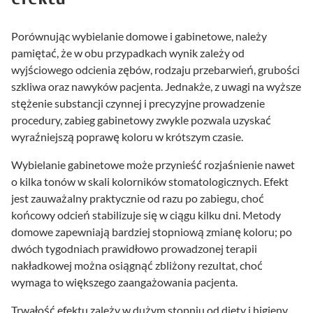
Porównując wybielanie domowe i gabinetowe, należy
pamiętać, że w obu przypadkach wynik zależy od
wyjściowego odcienia zębów, rodzaju przebarwień, grubości
szkliwa oraz nawyków pacjenta. Jednakże, z uwagi na wyższe
stężenie substancji czynnej i precyzyjne prowadzenie
procedury, zabieg gabinetowy zwykle pozwala uzyskać
wyraźniejszą poprawę koloru w krótszym czasie.
Wybielanie gabinetowe może przynieść rozjaśnienie nawet
o kilka tonów w skali kolorników stomatologicznych. Efekt
jest zauważalny praktycznie od razu po zabiegu, choć
końcowy odcień stabilizuje się w ciągu kilku dni. Metody
domowe zapewniają bardziej stopniową zmianę koloru; po
dwóch tygodniach prawidłowo prowadzonej terapii
nakładkowej można osiągnąć zbliżony rezultat, choć
wymaga to większego zaangażowania pacjenta.
Trwałość efektu zależy w dużym stopniu od diety i higieny