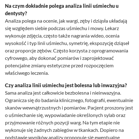
Na czym dokładnie polega analiza linii uśmiechu u
dentysty?
Analiza polega na ocenie, jak wargi, zęby i dziąsła układają
się względem siebie podczas uśmiechu i mowy. Lekarz
wykonuje zdjęcia, często także nagrania wideo, ocenia
wysokość i typ linii uśmiechu, symetrię, ekspozycję dziąseł
oraz proporcje zębów. Często korzysta z oprogramowania
cyfrowego, aby dokonać pomiarów i zaprojektować
potencjalne zmiany estetyczne przed rozpoczęciem
właściwego leczenia.
Czy analiza linii uśmiechu jest bolesna lub inwazyjna?
Sama analiza jest całkowicie bezbolesna i nieinwazyjna.
Ogranicza się do badania klinicznego, fotografii, ewentualnie
skanów wewnątrzustnych i pomiarów. Pacjent proszony jest
o uśmiechanie się, wypowiadanie określonych sylab oraz
przyjmowanie różnych pozycji warg. Na tym etapie nie
wykonuje się żadnych zabiegów w tkankach. Dopiero na
podstawie wyników analizy proponuje się ewentualne