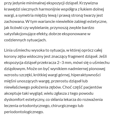
przy jedynie minimalnej ekspozycji dziąseł. Krzywizna
krawędzi siecznych harmonijnie współgra z łukiem dolnej
wargi, a symetria między lewą i prawą stroną twarzy jest
zachowana. W tym wariancie niewielkie zabiegi estetyczne,
jak licówki czy wybielanie, przynoszą zwykle bardzo
satysfakcjonujące efekty, dobrze eksponowane w
codziennych sytuacjach.
Linia uśmiechu wysoka to sytuacja, w której oprócz całej
korony zęba widoczny jest znaczący fragment dziąseł. Jeśli
ekspozycja dziąseł przekracza 2–3 mm, mówi się o uśmiechu
dziąsłowym. Może on być wynikiem nadmiernej pionowej
wzrostu szczęki, krótkiej wargi górnej, hiperaktywności
mięśni unoszących wargę, przerostu dziąseł lub
niewłaściwego położenia zębów. Choć część pacjentów
akceptuje taki wygląd, wielu zgłasza z tego powodu
dyskomfort estetyczny, co skłania lekarza do rozważenia
leczenia ortodontycznego, chirurgicznego lub
periodontologicznego.