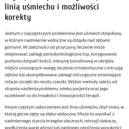
linią uśmiechu i możliwości
korekty
Jednym z najczęstszych problemów jest uśmiech dziąsłowy,
w którym nadmiernie widoczne są dziąsła nad zębami
górnymi. W zależności od przyczyny, leczenie może
obejmować zabiegi periodontologiczne (np. korygowanie
poziomu dziąseł i kości), toksynę botulinową w obrębie
mięśni unoszących wargę, leczenie ortodontyczne z intruzją
zębów lub skomplikowane zabiegi chirurgiczne zmieniające
relacje szczęki do reszty czaszki. Wybór metody zależy od
stopnia nasilenia problemu, wieku pacjenta oraz jego
oczekiwań co do trwałości i inwazyjności terapii.
Innym częstym zaburzeniem jest linia uśmiechu zbyt niska, w
której górne zęby są słabo widoczne. Może to wynikać z
nadmiernego starcia brzegów siecznych, retruzji siekaczy,
wydłużenia wargi górnej lub ogólnego obniżenia wysokości