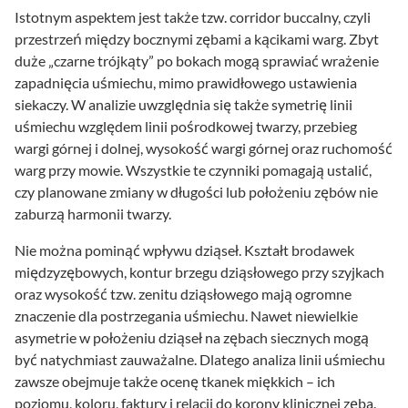
Istotnym aspektem jest także tzw. corridor buccalny, czyli
przestrzeń między bocznymi zębami a kącikami warg. Zbyt
duże „czarne trójkąty” po bokach mogą sprawiać wrażenie
zapadnięcia uśmiechu, mimo prawidłowego ustawienia
siekaczy. W analizie uwzględnia się także symetrię linii
uśmiechu względem linii pośrodkowej twarzy, przebieg
wargi górnej i dolnej, wysokość wargi górnej oraz ruchomość
warg przy mowie. Wszystkie te czynniki pomagają ustalić,
czy planowane zmiany w długości lub położeniu zębów nie
zaburzą harmonii twarzy.
Nie można pominąć wpływu dziąseł. Kształt brodawek
międzyzębowych, kontur brzegu dziąsłowego przy szyjkach
oraz wysokość tzw. zenitu dziąsłowego mają ogromne
znaczenie dla postrzegania uśmiechu. Nawet niewielkie
asymetrie w położeniu dziąseł na zębach siecznych mogą
być natychmiast zauważalne. Dlatego analiza linii uśmiechu
zawsze obejmuje także ocenę tkanek miękkich – ich
poziomu, koloru, faktury i relacji do korony klinicznej zęba.