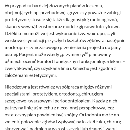
W przypadku bardziej złożonych planów leczenia,
obejmujących np. przebudowę zgryzu czy poważne zabiegi
protetyczne, stosuje się także diagnostykę radiologiczną,
skanery wewnątrzustne oraz modele gipsowe lub cyfrowe.
Dzięki temu możliwe jest wykonanie tzw. wax-upu, czyli
woskowej symulacji przyszłych kształtów zębów, a następnie
mock-upu – tymczasowego przeniesienia projektu do jamy
ustnej. Pacjent może wtedy „przymierzyć” planowany
uśmiech, ocenić komfort fonetyczny i funkcjonalny, a lekarz –
zweryfikować, czy uzyskana linia uśmiechu jest zgodna z
założeniami estetycznymi.
Nieodzowna jest również współpraca między różnymi
specjalistami: protetykiem, ortodontą, chirurgiem
szczękowo-twarzowym i periodontologiem. Każdy z nich
patrzy na linię uśmiechu z nieco innej perspektywy, lecz
ostateczny plan powinien być spójny. Ortodonta może np.
zmienić położenie zębów i wpływać na kształt łuku, chirurg –
skorygować nadmierny wzrost szczęki lub długość wargi,