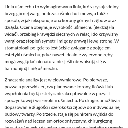
Linia uśmiechu to wyimaginowana linia, którą rysuje dolny
brzeg górnej wargi podczas uśmiechu i mowy, a także
sposób, w jaki eksponuje ona korony górnych zębów oraz
dziąsła. Ocena obejmuje wysokość uśmiechu (ile dziąsła
widać), przebieg krawędzi siecznych w relacji do krzywizny
wargi oraz stopień symetrii między prawą i lewą stroną. W
stomatologii pojęcie to jest ściśle związane z pojęciem
estetyki uśmiechu, gdyż nawet idealnie wyleczone zęby
mogą wyglądać nienaturalnie, jeśli nie wpisują się w
harmonijną linię uśmiechu.
Znaczenie analizy jest wielowymiarowe. Po pierwsze,
pozwala przewidzieć, czy planowane korony, licówki lub
wypełnienia będą estetycznie akceptowalne w pozycji
spoczynkowej i w szerokim uśmiechu. Po drugie, umożliwia
dopasowanie długości i szerokości zębów do indywidualnej
budowy twarzy. Po trzecie, staje się punktem wyjścia do
rozważań nad leczeniem ortodontycznym, chirurgiczną
korektą uśmiechu dziąsłowego czy zmianą kształtu wyrostka