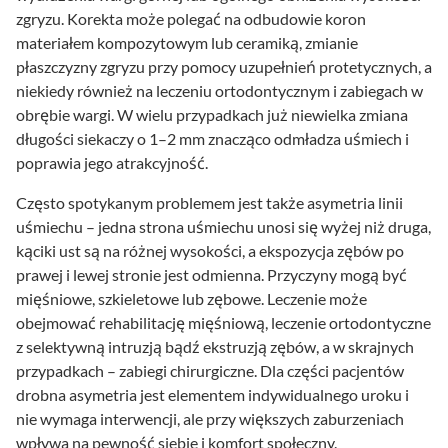
zgryzu. Korekta może polegać na odbudowie koron
materiałem kompozytowym lub ceramiką, zmianie
płaszczyzny zgryzu przy pomocy uzupełnień protetycznych, a
niekiedy również na leczeniu ortodontycznym i zabiegach w
obrębie wargi. W wielu przypadkach już niewielka zmiana
długości siekaczy o 1–2 mm znacząco odmładza uśmiech i
poprawia jego atrakcyjność.
Często spotykanym problemem jest także asymetria linii
uśmiechu – jedna strona uśmiechu unosi się wyżej niż druga,
kąciki ust są na różnej wysokości, a ekspozycja zębów po
prawej i lewej stronie jest odmienna. Przyczyny mogą być
mięśniowe, szkieletowe lub zębowe. Leczenie może
obejmować rehabilitację mięśniową, leczenie ortodontyczne
z selektywną intruzją bądź ekstruzją zębów, a w skrajnych
przypadkach – zabiegi chirurgiczne. Dla części pacjentów
drobna asymetria jest elementem indywidualnego uroku i
nie wymaga interwencji, ale przy większych zaburzeniach
wpływa na pewność siebie i komfort społeczny.