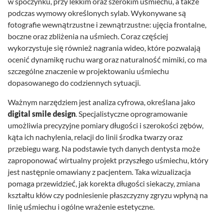
w spoczynku, przy lekkim oraz szerokim uśmiechu, a także
podczas wymowy określonych sylab. Wykonywane są
fotografie wewnątrzustne i zewnątrzustne: ujęcia frontalne,
boczne oraz zbliżenia na uśmiech. Coraz częściej
wykorzystuje się również nagrania wideo, które pozwalają
ocenić dynamikę ruchu warg oraz naturalność mimiki, co ma
szczególne znaczenie w projektowaniu uśmiechu
dopasowanego do codziennych sytuacji.
Ważnym narzędziem jest analiza cyfrowa, określana jako
digital
smile
design
. Specjalistyczne oprogramowanie
umożliwia precyzyjne pomiary długości i szerokości zębów,
kąta ich nachylenia, relacji do linii środka twarzy oraz
przebiegu warg. Na podstawie tych danych dentysta może
zaproponować wirtualny projekt przyszłego uśmiechu, który
jest następnie omawiany z pacjentem. Taka wizualizacja
pomaga przewidzieć, jak korekta długości siekaczy, zmiana
kształtu kłów czy podniesienie płaszczyzny zgryzu wpłyną na
linię uśmiechu i ogólne wrażenie estetyczne.