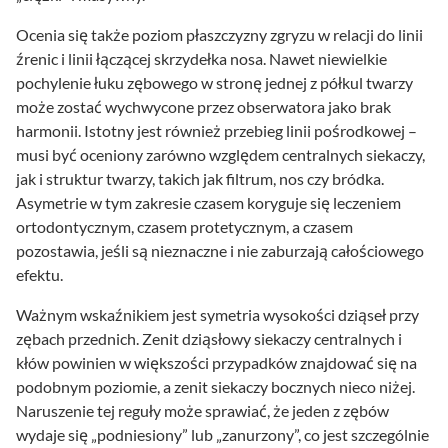
Ocenia się także poziom płaszczyzny zgryzu w relacji do linii
źrenic i linii łączącej skrzydełka nosa. Nawet niewielkie
pochylenie łuku zębowego w stronę jednej z półkul twarzy
może zostać wychwycone przez obserwatora jako brak
harmonii. Istotny jest również przebieg linii pośrodkowej –
musi być oceniony zarówno względem centralnych siekaczy,
jak i struktur twarzy, takich jak filtrum, nos czy bródka.
Asymetrie w tym zakresie czasem koryguje się leczeniem
ortodontycznym, czasem protetycznym, a czasem
pozostawia, jeśli są nieznaczne i nie zaburzają całościowego
efektu.
Ważnym wskaźnikiem jest symetria wysokości dziąseł przy
zębach przednich. Zenit dziąsłowy siekaczy centralnych i
kłów powinien w większości przypadków znajdować się na
podobnym poziomie, a zenit siekaczy bocznych nieco niżej.
Naruszenie tej reguły może sprawiać, że jeden z zębów
wydaje się „podniesiony” lub „zanurzony”, co jest szczególnie