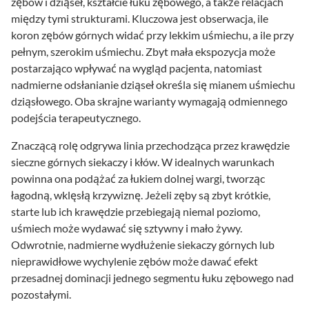
zębów i dziąseł, kształcie łuku zębowego, a także relacjach
między tymi strukturami. Kluczowa jest obserwacja, ile
koron zębów górnych widać przy lekkim uśmiechu, a ile przy
pełnym, szerokim uśmiechu. Zbyt mała ekspozycja może
postarzająco wpływać na wygląd pacjenta, natomiast
nadmierne odsłanianie dziąseł określa się mianem uśmiechu
dziąsłowego. Oba skrajne warianty wymagają odmiennego
podejścia terapeutycznego.
Znaczącą rolę odgrywa linia przechodząca przez krawędzie
sieczne górnych siekaczy i kłów. W idealnych warunkach
powinna ona podążać za łukiem dolnej wargi, tworząc
łagodną, wklęsłą krzywiznę. Jeżeli zęby są zbyt krótkie,
starte lub ich krawędzie przebiegają niemal poziomo,
uśmiech może wydawać się sztywny i mało żywy.
Odwrotnie, nadmierne wydłużenie siekaczy górnych lub
nieprawidłowe wychylenie zębów może dawać efekt
przesadnej dominacji jednego segmentu łuku zębowego nad
pozostałymi.