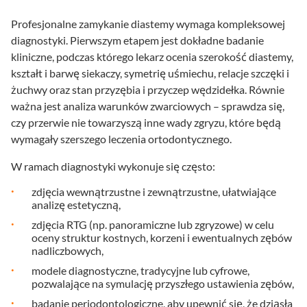
Profesjonalne zamykanie diastemy wymaga kompleksowej
diagnostyki. Pierwszym etapem jest dokładne badanie
kliniczne, podczas którego lekarz ocenia szerokość diastemy,
kształt i barwę siekaczy, symetrię uśmiechu, relacje szczęki i
żuchwy oraz stan przyzębia i przyczep wędzidełka. Równie
ważna jest analiza warunków zwarciowych – sprawdza się,
czy przerwie nie towarzyszą inne wady zgryzu, które będą
wymagały szerszego leczenia ortodontycznego.
W ramach diagnostyki wykonuje się często:
zdjęcia wewnątrzustne i zewnątrzustne, ułatwiające
analizę estetyczną,
zdjęcia RTG (np. panoramiczne lub zgryzowe) w celu
oceny struktur kostnych, korzeni i ewentualnych zębów
nadliczbowych,
modele diagnostyczne, tradycyjne lub cyfrowe,
pozwalające na symulację przyszłego ustawienia zębów,
badanie periodontologiczne, aby upewnić się, że dziąsła