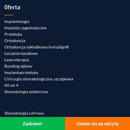
Oferta
Implantologia
Implanty zygomatyczne
Protetyka
Ortodoncja
Ortodoncja nakładkowa Invisalign®
Leczenie kanałowe
Laseroterapia
Bonding zębów
Implantoprotetyka
Chirurgia stomatologiczna, szczękowa
All on 4
Stomatologia estetyczna
Stomatologia cyfrowa
Stomatologia dziecięca
Zadzwoń
Umów się na wizytę
Stomatologia zachowawcza