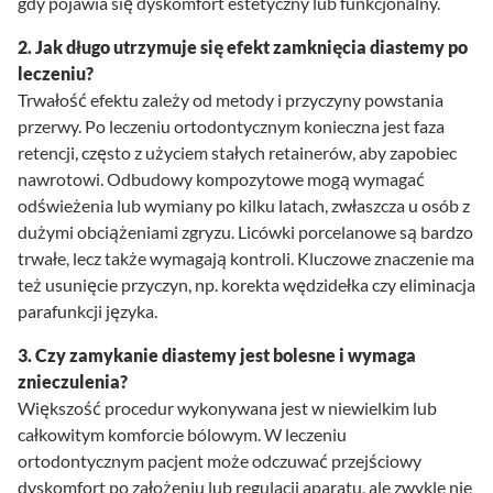
gdy pojawia się dyskomfort estetyczny lub funkcjonalny.
2. Jak długo utrzymuje się efekt zamknięcia diastemy po
leczeniu?
Trwałość efektu zależy od metody i przyczyny powstania
przerwy. Po leczeniu ortodontycznym konieczna jest faza
retencji, często z użyciem stałych retainerów, aby zapobiec
nawrotowi. Odbudowy kompozytowe mogą wymagać
odświeżenia lub wymiany po kilku latach, zwłaszcza u osób z
dużymi obciążeniami zgryzu. Licówki porcelanowe są bardzo
trwałe, lecz także wymagają kontroli. Kluczowe znaczenie ma
też usunięcie przyczyn, np. korekta wędzidełka czy eliminacja
parafunkcji języka.
3. Czy zamykanie diastemy jest bolesne i wymaga
znieczulenia?
Większość procedur wykonywana jest w niewielkim lub
całkowitym komforcie bólowym. W leczeniu
ortodontycznym pacjent może odczuwać przejściowy
dyskomfort po założeniu lub regulacji aparatu, ale zwykle nie