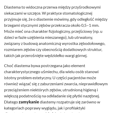
Diastema to widoczna przerwa między przyśrodkowymi
siekaczami w szczęce. W praktyce stomatologicznej
przyjmuje się, że o diastemie mówimy, gdy odległość między
brzegami stycznymi zębów przekracza około 0,5–1 mm.
Może mieć ona charakter fizjologiczny, przejściowy (np. u
dzieci w fazie uzębienia mieszanego), lub utrwalony,
związany z budową anatomiczną wyrostka zębodołowego,
rozmiarem zębów czy obecnością dodatkowych struktur,
takich jak przerośnięte wędzidełko wargi górnej.
Choć diastema bywa postrzegana jako element
charakterystycznego uśmiechu, dla wielu osób stanowi
istotny problem estetyczny. U części pacjentów może
również wiązać się z zaburzeniami zwarcia, nieprawidłowym
przeciążeniem niektórych zębów, utrudnioną higieną i
większą podatnością na odkładanie się płytki nazębnej.
Dlatego
zamykanie
diastemy rozpatruje się zarówno w
kategoriach poprawy wyglądu, jak i profilaktyki