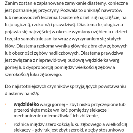
Zanim zostanie zaplanowane zamykanie diastemy, konieczne
jest poznanie jej przyczyny. Pozwala to uniknąć nawrotów
lub niepowodzeń leczenia. Diastemę dzieli się najczęściej na
fizjologiczną, rzekomą i prawdziwą. Diastema fizjologiczna
pojawia się najczęściej w okresie wymiany uzębienia u dzieci
i często samoistnie zanika wraz z wyrzynaniem się stałych
kłów. Diastema rzekoma wynika głównie z braków zębowych
lub obecności zębów nadliczbowych. Diastema prawdziwa
jest związana z nieprawidłową budową wędzidełka wargi
górnej lub dysproporcją pomiędzy wielkością zębów a
szerokością łuku zębowego.
Do najistotniejszych czynników sprzyjających powstawaniu
diastemy należą:
wędzidełko
wargi górnej – zbyt nisko przyczepione lub
przerośnięte może wnikać pomiędzy siekacze i
mechanicznie uniemożliwiać ich zbliżenie,
różnica między szerokością łuku zębowego a wielkością
siekaczy – gdy łuk jest zbyt szeroki, a zęby stosunkowo