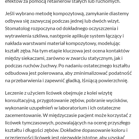
efektów za pomocą retainerów stałych lub ruchomych.
Jeśli wybrano metodę kompozytową, zamykanie diastemy
odbywa się zazwyczaj podczas jednej lub dwóch wizyt.
Stomatolog rozpoczyna od dokładnego oczyszczenia i
wytrawienia szkliwa, następnie aplikuje system łączący i
nakłada warstwami materiał kompozytowy, modelując
kształt zęba. Na tym etapie kluczowa jest ocena kontaktów
między siekaczami, zarówno w zwarciu statycznym, jak i
podczas ruchów żuchwy. Po nadaniu ostatecznego kształtu
odbudowa jest polerowana, aby zminimalizować podatność
na przebarwienia i zapewnić gładką, lśniącą powierzchnię.
Leczenie z użyciem licówek obejmuje z kolei wizytę
konsultacyjną, przygotowanie zębów, pobranie wycisków,
wykonanie uzupełnień w laboratorium i ich ostateczne
zacementowanie. W międzyczasie pacjent może korzystać z
licówek tymczasowych, pozwalających na ocenę przyszłego
kształtu i długości zębów. Dokładne dopasowanie koloru i
przezierności licówek jest niezwykle istotne, aby uzyskać