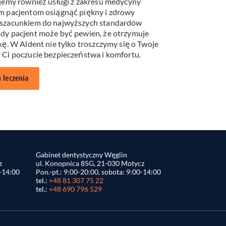
ujemy również usługi z zakresu medycyny
m pacjentom osiągnąć piękny i zdrowy
 szacunkiem do najwyższych standardów
dy pacjent może być pewien, że otrzymuje
kę. W Aldent nie tylko troszczymy się o Twoje
 Ci poczucie bezpieczeństwa i komfortu.
 leczenia
Gabinet dentystyczny Węglin
z
ul. Konopnica 85G, 21-030 Motycz
0-14:00
Pon.-pt.: 9:00-20:00, sobota: 9:00-14:00
tel.:
+48 81 307 75 22
tel.:
+48 690 796 529