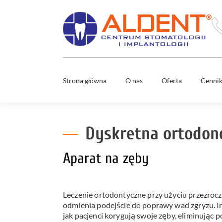
Strona główna
O nas
Oferta
Cenni
Usuwani
Zespół
ósemek
Mosty
Dyskretna ortodonc
Co nas wyróżnia
stomatol
Nowy uśm
Aparat na zęby
w 1 dzień
Media
Wybielan
zębów
Leczenie ortodontyczne przy użyciu przezrocz
Diagnost
odmienia podejście do poprawy wad zgryzu. I
cyfrowa
jak pacjenci korygują swoje zęby, eliminując 