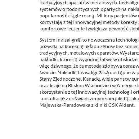
tradycyjnych aparatów metalowych. Invisalign
Profilakt
systemów ortodontycznych opartych na nakład
popularność ciągle rosną. Miliony pacjentów 
korzystają z tej innowacyjnej metody korekty
Higieniza
komfortowe leczenie i zwiększa pewność siebi
Fizjotera
System Invisalign® to nowoczesna technologi
pozwala na korekcję układu zębów bez konie
Medycyn
tradycyjnych, metalowych aparatów. Wystarcz
estetyczn
nakładki, które są wygodne, łatwe w obsłudze 
Leczenie
więc dziwnego, że ta metoda zdobywa coraz 
świecie. Nakładki Invisalign® są dostępne w 
bruksizm
Stany Zjednoczone, Kanadę, wiele państw eur
oraz kraje na Bliskim Wschodzie i w Ameryce Ł
skorzystanie z tej innowacyjnej technologii or
konsultację z doświadczonym specjalistą, jak 
Majewska-Paradowska z kliniki CSK Aldent.