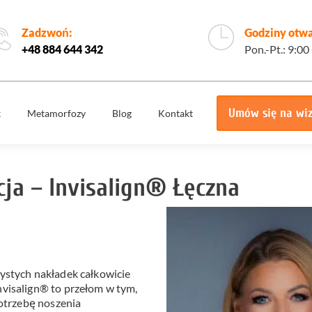
Zadzwoń:
Godziny otwa
+48 884 644 342
Pon.-Pt.: 9:00
Umów się na wi
k
Metamorfozy
Blog
Kontakt
e
Korony
Licówki
protetyczne
ja – Invisalign® Łęczna
Implantologia
Implantoprotety
ogiczne
Chirurgia
iech
Implanty
stomatologiczna,
zygomatyczne
szczękowa
ie
Protetyka
All on 4
ystych nakładek całkowicie
yka
Stomatologia
nvisalign® to przełom w tym,
Ortodoncja
estetyczna
potrzebę noszenia
Ortodoncja