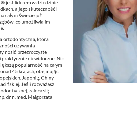
® jest liderem w dziedzinie
Stomatologia
yka
nakładkowa –
kach, a jego skuteczność i
cyfrowa
Invisalign®
na całym świecie już
Leczenie
Stomatologia
 zębów, co umożliwia im
cja
kanałowe
dziecięca
e.
Stomatologia
pia
Laseroterapia
a ortodontyczna, która
zachowawcza
czności używania
a
Bonding
y nosić przezroczyste
Periodontologia
a
zębów
i praktycznie niewidoczne. Nic
większą popularność na całym
ponad 45 krajach, obejmując
u
opejskich, Japonię, Chiny
acińskiej. Jeśli rozważasz
todontycznej, zaleca się
np. dr n. med. Małgorzata