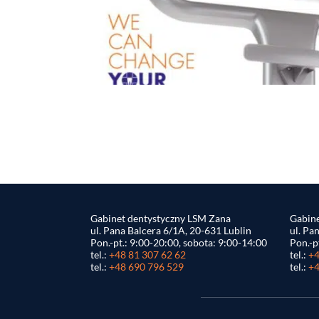
Gabinet dentystyczny LSM Zana
Gabine
ul. Pana Balcera 6/1A, 20-631 Lublin
ul. Pa
Pon.-pt.: 9:00-20:00, sobota: 9:00-14:00
Pon.-p
tel.:
+48 81 307 62 62
tel.:
+4
tel.:
+48 690 796 529
tel.:
+4