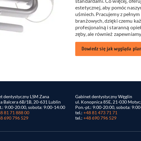
standardami. Co więcej, ofer
estetycznej, aby pomóc naszy
uśmiech. Pracujemy z pełnym
branżowych, dzięki czemu każ
profesjonalną i staranną opie
zęby, ale również zapewniamy
Dowiedz się jak wygląda plan
t dentystyczny LSM Zana
Gabinet dentystyczny Węglin
na Balcera 6B/1B, 20-631 Lublin
ul. Konopnica 85E, 21-030 Motyc
t.: 9:00-20:00, sobota: 9:00-14:00
Pon.-pt.: 9:00-20:00, sobota: 9:0
8 81 71 888 00
tel.:
+48 81 473 71 71
8 690 796 529
tel.:
+48 690 796 529