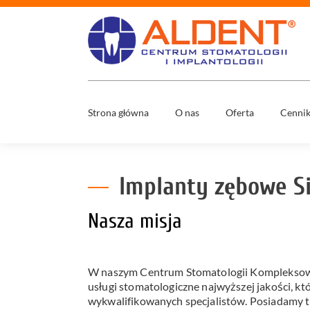
Strona główna
O nas
Oferta
Cenni
Usuwani
Zespół
ósemek
Mosty
Implanty zębowe Si
Co nas wyróżnia
stomatol
Nowy uśm
Nasza misja
w 1 dzień
Media
Wybielan
zębów
W naszym Centrum Stomatologii Kompleksowe
Diagnost
usługi stomatologiczne najwyższej jakości, kt
cyfrowa
wykwalifikowanych specjalistów. Posiadamy trz