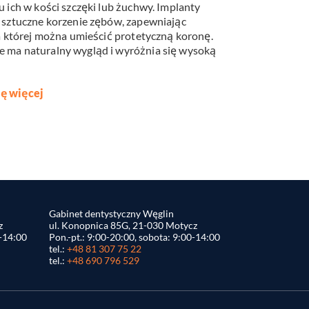
 ich w kości szczęki lub żuchwy. Implanty
 sztuczne korzenie zębów, zapewniając
a której można umieścić protetyczną koronę.
 ma naturalny wygląd i wyróżnia się wysoką
ę więcej
Gabinet dentystyczny Węglin
z
ul. Konopnica 85G, 21-030 Motycz
0-14:00
Pon.-pt.: 9:00-20:00, sobota: 9:00-14:00
tel.:
+48 81 307 75 22
tel.:
+48 690 796 529