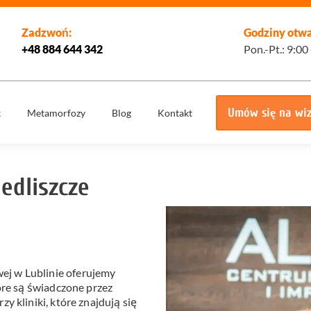
Zadzwoń:
Godziny otwa
+48 884 644 342
Pon.-Pt.: 9:00
Umów się na wi
k
Metamorfozy
Blog
Kontakt
e
Korony
Licówki
protetyczne
edliszcze
Implantologia
Implantoprotety
ogiczne
Chirurgia
iech
Implanty
stomatologiczna,
zygomatyczne
szczękowa
ie
Protetyka
All on 4
j w Lublinie oferujemy
yka
Stomatologia
óre są świadczone przez
Ortodoncja
estetyczna
y kliniki, które znajdują się
Ortodoncja