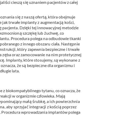
aliści cieszą się uznaniem pacjentów z całej
znania się z naszą ofertą, która obejmuje
 jak trwałe implanty z augmentacją kości,
 pacjenta. Dzięki tej innowacyjnej metodzie
 wzmocnioną szczękę lub żuchwę, co
antu. Procedura polega na odbudowie tkanki
 pobranego z innego obszaru ciała. Następnie
strukcji, który zapewnia bezpieczne i trwałe
a zęba oraz zamocowanie na nim protetycznej
cę. Implanty, które stosujemy, są wykonane z
oznacza, że są bezpieczne dla organizmu i
ługie lata.
 z biokompatybilnego tytanu, co oznacza, że
eakcji w organizmie człowieka. Mają
zypominający małą śrubkę, a ich powierzchnia
a, aby sprzyjać integracji z kością poprzez
ą. Procedura wprowadzania implantów polega