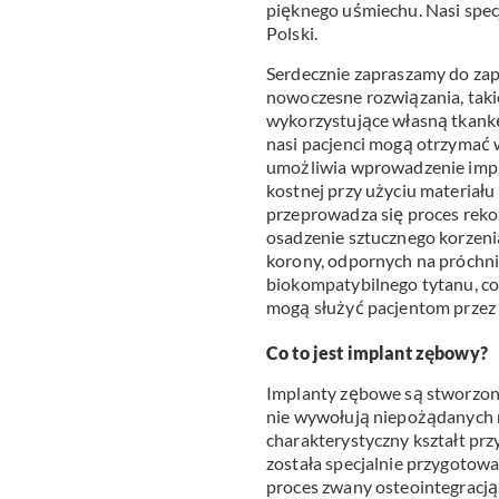
pięknego uśmiechu. Nasi specj
Polski.
Serdecznie zapraszamy do zapo
nowoczesne rozwiązania, takie
wykorzystujące własną tkankę
nasi pacjenci mogą otrzymać
umożliwia wprowadzenie impl
kostnej przy użyciu materiału
przeprowadza się proces rekon
osadzenie sztucznego korzeni
korony, odpornych na próchni
biokompatybilnego tytanu, co 
mogą służyć pacjentom przez d
Co to jest implant zębowy?
Implanty zębowe są stworzone
nie wywołują niepożądanych r
charakterystyczny kształt pr
została specjalnie przygotowan
proces zwany osteointegracj