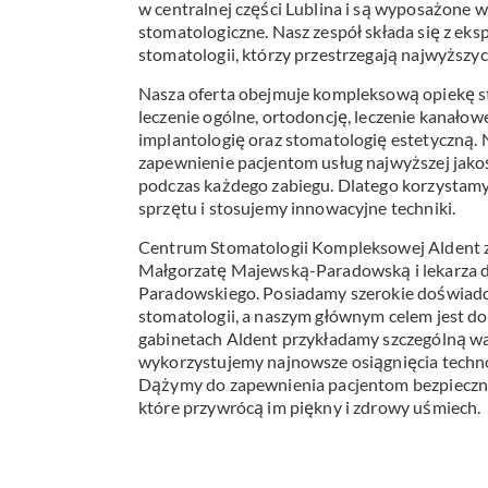
w centralnej części Lublina i są wyposażone
Profilakt
stomatologiczne. Nasz zespół składa się z eks
stomatologii, którzy przestrzegają najwyższy
Higieniza
Nasza oferta obejmuje kompleksową opiekę s
leczenie ogólne, ortodoncję, leczenie kanałow
Fizjotera
implantologię oraz stomatologię estetyczną. 
zapewnienie pacjentom usług najwyższej jako
Medycyn
podczas każdego zabiegu. Dlatego korzystam
estetyczn
sprzętu i stosujemy innowacyjne techniki.
Leczenie
Centrum Stomatologii Kompleksowej Aldent z
bruksizm
Małgorzatę Majewską-Paradowską i lekarza 
Paradowskiego. Posiadamy szerokie doświadc
stomatologii, a naszym głównym celem jest d
gabinetach Aldent przykładamy szczególną wa
wykorzystujemy najnowsze osiągnięcia techno
Dążymy do zapewnienia pacjentom bezpieczny
które przywrócą im piękny i zdrowy uśmiech.