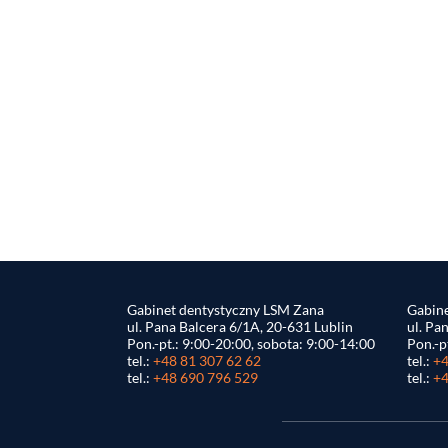
Gabinet dentystyczny LSM Zana
Gabine
ul. Pana Balcera 6/1A, 20-631 Lublin
ul. Pa
Pon.-pt.: 9:00-20:00, sobota: 9:00-14:00
Pon.-p
tel.:
+48 81 307 62 62
tel.:
+4
tel.:
+48 690 796 529
tel.:
+4