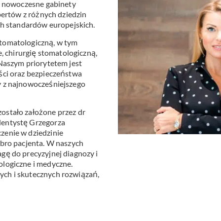
 w nowoczesne gabinety
Stomatologia
yka
nakładkowa –
pertów z różnych dziedzin
cyfrowa
Invisalign®
ch standardów europejskich.
Leczenie
Stomatologia
cja
kanałowe
dziecięca
tomatologiczną, w tym
e, chirurgię stomatologiczną,
Stomatologia
pia
Laseroterapia
Naszym priorytetem jest
zachowawcza
ści oraz bezpieczeństwa
a
Bonding
y z najnowocześniejszego
Periodontologia
a
zębów
ostało założone przez dr
u
dentystę Grzegorza
zenie w dziedzinie
obro pacjenta. W naszych
gę do precyzyjnej diagnozy i
logiczne i medyczne.
ch i skutecznych rozwiązań,