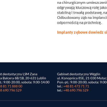
na chirurgicznym umieszczeniu
odgrywają kluczową rolę jako
stabilną i trwałą podstawę, n
Odbudowany ząb na implancie
odpornością na próchnicę.
Implanty zębowe dowiedz si
t dentystyczny LSM Zana
Gabinet dentystyczny Węglin
na Balcera 6B/1B, 20-631 Lublin
ul. Konopnica 85E, 21-030 Motyc
t.: 9:00-20:00, sobota: 9:00-14:00
Pon.-pt.: 9:00-20:00, sobota: 9:0
8 81 71 888 00
tel.:
+48 81 473 71 71
8 690 796 529
tel.:
+48 690 796 529