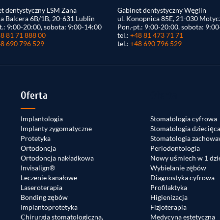
t dentystyczny LSM Zana
Gabinet dentystyczny Węglin
na Balcera 6B/1B, 20-631 Lublin
ul. Konopnica 85E, 21-030 Motyc
t.: 9:00-20:00, sobota: 9:00-14:00
Pon.-pt.: 9:00-20:00, sobota: 9:0
8 81 71 888 00
tel.:
+48 81 473 71 71
8 690 796 529
tel.:
+48 690 796 529
Oferta
Oferta
Implantologia
Stomatologia cyfrowa
Implanty zygomatyczne
Stomatologia dziecięc
Protetyka
Stomatologia zachowa
Ortodoncja
Periodontologia
Ortodoncja nakładkowa
Nowy uśmiech w 1 dzi
Invisalign®
Wybielanie zębów
Leczenie kanałowe
Diagnostyka cyfrowa
Laseroterapia
Profilaktyka
Bonding zębów
Higienizacja
Implantoprotetyka
Fizjoterapia
Chirurgia stomatologiczna,
Medycyna estetyczna