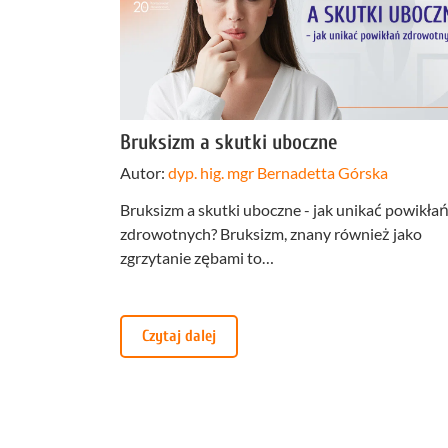
Profilakt
Higieniza
Fizjotera
Bruksizm a skutki uboczne
Medycyn
Autor:
dyp. hig. mgr Bernadetta Górska
estetyczn
Leczenie
Bruksizm a skutki uboczne - jak unikać powikła
bruksizm
zdrowotnych? Bruksizm, znany również jako
zgrzytanie zębami to…
Czytaj dalej