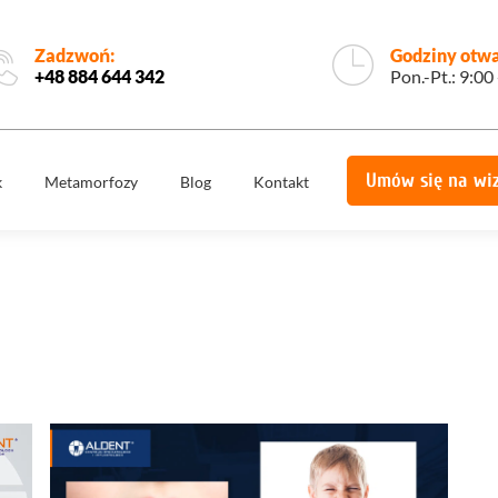
Zadzwoń:
Godziny otwa
+48 884 644 342
Pon.-Pt.: 9:00
Umów się na wi
k
Metamorfozy
Blog
Kontakt
e
Korony
Licówki
protetyczne
Implantologia
Implantoprotety
ogiczne
Chirurgia
miech
Implanty
stomatologiczna,
zygomatyczne
szczękowa
ie
Protetyka
All on 4
yka
Stomatologia
Ortodoncja
estetyczna
Ortodoncja