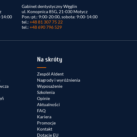
Gabinet dentystyczny Węglin
z
ul. Konopnica 85G, 21-030 Motycz
0-14:00
Pon.-pt.: 9:00-20:00, sobota: 9:00-14:00
tel.:
+48 81 307 75 22
tel.:
+48 690 796 529
Na skróty
Zespół Aldent
a
Nagrody i wyróżnienia
wcza
Wyposażenie
Szkolenia
eń
Opinie
Aktualności
FAQ
Kariera
Promocje
Kontakt
Dotacje EU