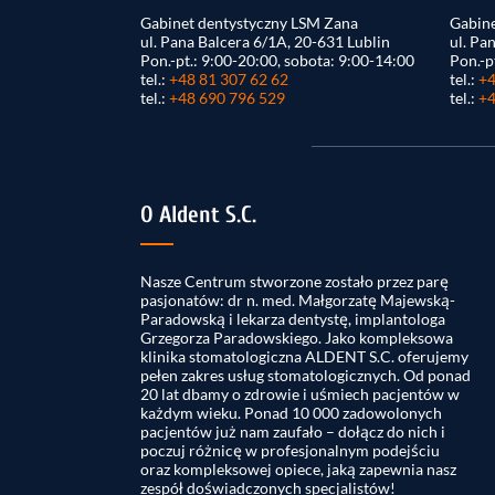
Gabinet dentystyczny LSM Zana
Gabine
ul. Pana Balcera 6/1A, 20-631 Lublin
ul. Pa
Pon.-pt.: 9:00-20:00, sobota: 9:00-14:00
Pon.-p
tel.:
+48 81 307 62 62
tel.:
+4
tel.:
+48 690 796 529
tel.:
+4
O Aldent S.C.
Nasze Centrum stworzone zostało przez parę
pasjonatów: dr n. med. Małgorzatę Majewską-
Paradowską i lekarza dentystę, implantologa
Grzegorza Paradowskiego. Jako kompleksowa
klinika stomatologiczna ALDENT S.C. oferujemy
pełen zakres usług stomatologicznych. Od ponad
20 lat dbamy o zdrowie i uśmiech pacjentów w
każdym wieku. Ponad 10 000 zadowolonych
pacjentów już nam zaufało – dołącz do nich i
poczuj różnicę w profesjonalnym podejściu
oraz kompleksowej opiece, jaką zapewnia nasz
zespół doświadczonych specjalistów!