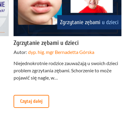
Stomatologia
yka
nakładkowa –
cyfrowa
Invisalign®
Leczenie
Stomatologia
cja
kanałowe
dziecięca
Stomatologia
pia
Laseroterapia
zachowawcza
Zgrzytanie zębami u dzieci
a
Bonding
Periodontologia
Autor:
dyp. hig. mgr Bernadetta Górska
a
zębów
ń
Niejednokrotnie rodzice zauważają u swoich dzieci
u
problem zgrzytania zębami. Schorzenie to może
pojawić się nagle, w…
Czytaj dalej