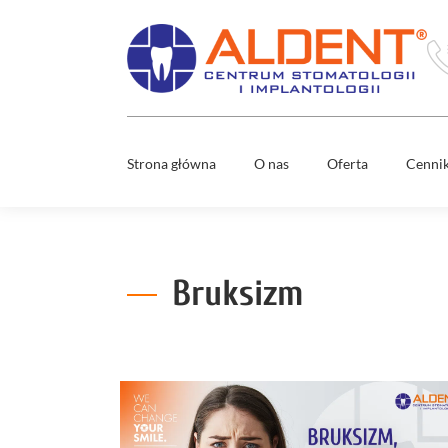
Strona główna
O nas
Oferta
Cenni
Usuwani
Zespół
ósemek
Mosty
stomatol
Co nas wyróżnia
Bruksizm
Nowy uś
w 1 dzień
Media
Wybielan
zębów
Diagnost
cyfrowa