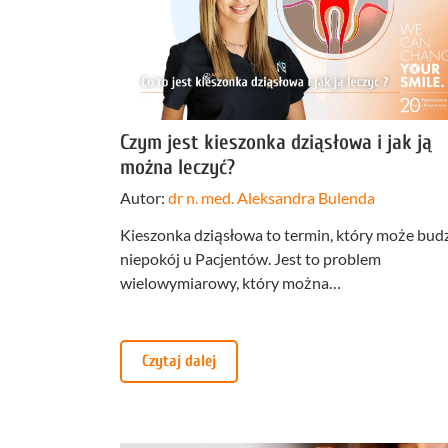
Profilakt
Higieniza
Fizjotera
Czym jest kieszonka dziąsłowa i jak ją
Medycyn
można leczyć?
estetyczn
Autor:
dr n. med. Aleksandra Bulenda
Leczenie
bruksizm
Kieszonka dziąsłowa to termin, który może bud
niepokój u Pacjentów. Jest to problem
wielowymiarowy, który można…
Czytaj dalej