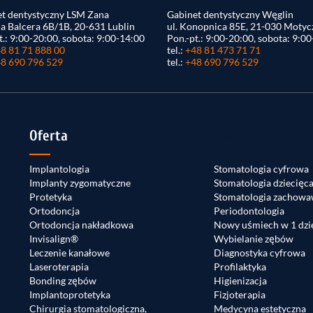
t dentystyczny LSM Zana
Gabinet dentystyczny Węglin
na Balcera 6B/1B, 20-631 Lublin
ul. Konopnica 85E, 21-030 Motyc
t.: 9:00-20:00, sobota: 9:00-14:00
Pon.-pt.: 9:00-20:00, sobota: 9:0
8 81 71 888 00
tel.:
+48 81 473 71 71
8 690 796 529
tel.:
+48 690 796 529
Oferta
Oferta
Implantologia
Stomatologia cyfrowa
Implanty zygomatyczne
Stomatologia dziecięc
Protetyka
Stomatologia zachowa
Ortodoncja
Periodontologia
Ortodoncja nakładkowa
Nowy uśmiech w 1 dzi
Invisalign®
Wybielanie zębów
Leczenie kanałowe
Diagnostyka cyfrowa
Laseroterapia
Profilaktyka
Bonding zębów
Higienizacja
Implantoprotetyka
Fizjoterapia
Chirurgia stomatologiczna,
Medycyna estetyczna