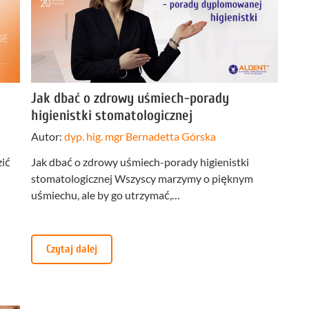
Stomatologia
yka
nakładkowa –
cyfrowa
Invisalign®
Leczenie
Stomatologia
cja
kanałowe
dziecięca
Stomatologia
pia
Laseroterapia
zachowawcza
Jak dbać o zdrowy uśmiech-porady
a
Bonding
higienistki stomatologicznej
Periodontologia
a
zębów
Autor:
dyp. hig. mgr Bernadetta Górska
u
zić
Jak dbać o zdrowy uśmiech-porady higienistki
stomatologicznej Wszyscy marzymy o pięknym
uśmiechu, ale by go utrzymać,…
Czytaj dalej