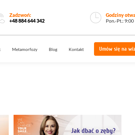
Zadzwoń:
Godziny otwa
+48 884 644 342
Pon.-Pt.: 9:00
Umów się na wi
k
Metamorfozy
Blog
Kontakt
e
Korony
Licówki
protetyczne
Implantologia
Implantoprotety
ogiczne
Chirurgia
miech
Implanty
stomatologiczna,
zygomatyczne
szczękowa
ie
Protetyka
All on 4
yka
Stomatologia
Ortodoncja
estetyczna
Ortodoncja