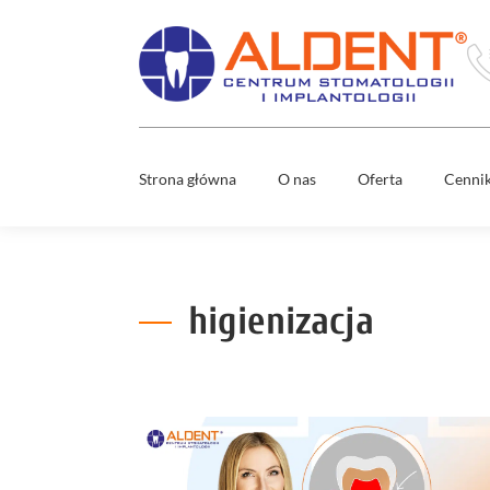
Strona główna
O nas
Oferta
Cenni
Usuwani
Zespół
ósemek
Mosty
stomatol
Co nas wyróżnia
higienizacja
Nowy uś
w 1 dzień
Media
Wybielan
zębów
Diagnost
cyfrowa