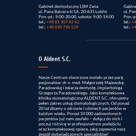
Gabinet dentystyczny LSM Zana
Gabine
ul. Pana Balcera 6/1A, 20-631 Lublin
ul. Pa
Pon.-pt.: 9:00-20:00, sobota: 9:00-14:00
Pon.-p
tel.:
+48 81 307 62 62
tel.:
+4
tel.:
+48 690 796 529
tel.:
+4
O Aldent S.C.
Nasze Centrum stworzone zostało przez parę
pasjonatów: dr n. med. Małgorzatę Majewską-
Paradowską i lekarza dentystę, implantologa
Grzegorza Paradowskiego. Jako kompleksowa
klinika stomatologiczna ALDENT S.C. oferujemy
pełen zakres usług stomatologicznych. Od ponad
20 lat dbamy o zdrowie i uśmiech pacjentów w
każdym wieku. Ponad 10 000 zadowolonych
pacjentów już nam zaufało – dołącz do nich i
poczuj różnicę w profesjonalnym podejściu
oraz kompleksowej opiece, jaką zapewnia nasz
zespół doświadczonych specjalistów!