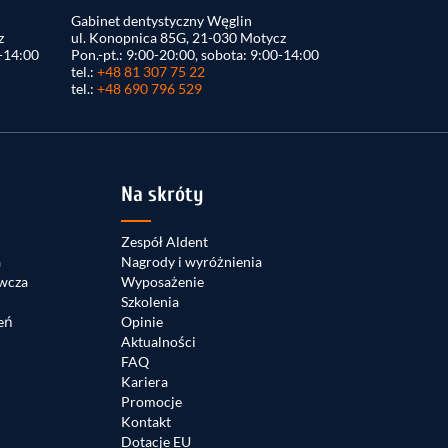
Gabinet dentystyczny Węglin
z
ul. Konopnica 85G, 21-030 Motycz
0-14:00
Pon.-pt.: 9:00-20:00, sobota: 9:00-14:00
tel.:
+48 81 307 75 22
tel.:
+48 690 796 529
Na skróty
Zespół Aldent
a
Nagrody i wyróżnienia
wcza
Wyposażenie
Szkolenia
eń
Opinie
Aktualności
FAQ
Kariera
Promocje
Kontakt
Dotacje EU