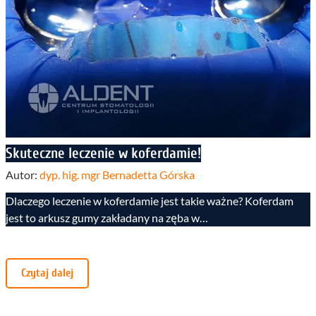
Skuteczne leczenie w koferdamie!
Autor:
dyp. hig. mgr Bernadetta Górska
Dlaczego leczenie w koferdamie jest takie ważne? Koferdam
jest to arkusz gumy zakładany na zęba w…
Czytaj dalej