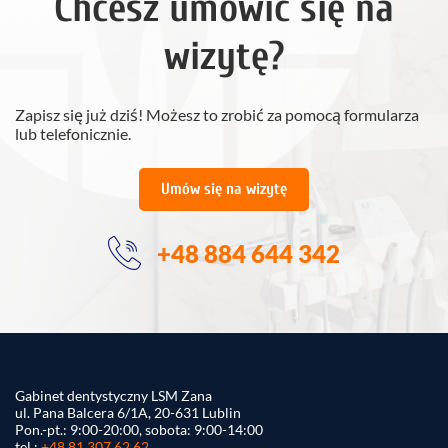
Chcesz umówić się na
wizytę?
Zapisz się już dziś! Możesz to zrobić za pomocą formularza
lub telefonicznie.
Umów się na wizytę
+48 884 644 342
Gabinet dentystyczny LSM Zana
ul. Pana Balcera 6/1A, 20-631 Lublin
Pon.-pt.: 9:00-20:00, sobota: 9:00-14:00
tel.:
+48 81 307 62 62