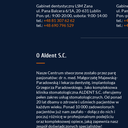
Gabinet dentystyczny LSM Zana
Gabine
ul. Pana Balcera 6/1A, 20-631 Lublin
ul. Pa
Pon.-pt.: 9:00-20:00, sobota: 9:00-14:00
Pon.-p
tel.:
+48 81 307 62 62
tel.:
+4
tel.:
+48 690 796 529
tel.:
+4
O Aldent S.C.
Nasze Centrum stworzone zostało przez parę
pasjonatów: dr n. med. Małgorzatę Majewską-
Paradowską i lekarza dentystę, implantologa
Grzegorza Paradowskiego. Jako kompleksowa
klinika stomatologiczna ALDENT S.C. oferujemy
pełen zakres usług stomatologicznych. Od ponad
20 lat dbamy o zdrowie i uśmiech pacjentów w
każdym wieku. Ponad 10 000 zadowolonych
pacjentów już nam zaufało – dołącz do nich i
poczuj różnicę w profesjonalnym podejściu
oraz kompleksowej opiece, jaką zapewnia nasz
zespół doświadczonych specjalistów!