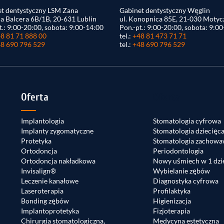
t dentystyczny LSM Zana
Gabinet dentystyczny Węglin
na Balcera 6B/1B, 20-631 Lublin
ul. Konopnica 85E, 21-030 Motyc
t.: 9:00-20:00, sobota: 9:00-14:00
Pon.-pt.: 9:00-20:00, sobota: 9:0
8 81 71 888 00
tel.:
+48 81 473 71 71
8 690 796 529
tel.:
+48 690 796 529
Oferta
Oferta
Implantologia
Stomatologia cyfrowa
Implanty zygomatyczne
Stomatologia dziecięc
Protetyka
Stomatologia zachowa
Ortodoncja
Periodontologia
Ortodoncja nakładkowa
Nowy uśmiech w 1 dzi
Invisalign®
Wybielanie zębów
Leczenie kanałowe
Diagnostyka cyfrowa
Laseroterapia
Profilaktyka
Bonding zębów
Higienizacja
Implantoprotetyka
Fizjoterapia
Chirurgia stomatologiczna,
Medycyna estetyczna