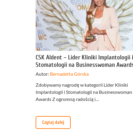
Profilakt
Higieniza
Fizjotera
Medycyn
estetyczn
CSK Aldent – Lider Kliniki Implantologii 
Leczenie
Stomatologii na Businesswoman Award
bruksizm
Autor:
Bernadetta Górska
Zdobywamy nagrodę w kategorii Lider Kliniki
Implantologii i Stomatologii na Businesswoman
Awards Z ogromną radością i…
Czytaj dalej