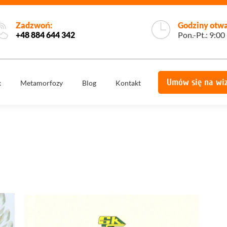
Zadzwoń:
Godziny otwa
+48 884 644 342
Pon.-Pt.: 9:00
Umów się na wi
k
Metamorfozy
Blog
Kontakt
e
Korony
Licówki
protetyczne
Implantologia
Implantoprotety
ogiczne
Chirurgia
miech
Implanty
stomatologiczna,
zygomatyczne
szczękowa
ie
Protetyka
All on 4
yka
Stomatologia
Ortodoncja
estetyczna
Ortodoncja