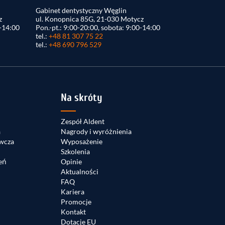
Gabinet dentystyczny Węglin
z
ul. Konopnica 85G, 21-030 Motycz
0-14:00
Pon.-pt.: 9:00-20:00, sobota: 9:00-14:00
tel.:
+48 81 307 75 22
tel.:
+48 690 796 529
Na skróty
Zespół Aldent
a
Nagrody i wyróżnienia
wcza
Wyposażenie
Szkolenia
eń
Opinie
Aktualności
FAQ
Kariera
Promocje
Kontakt
Dotacje EU