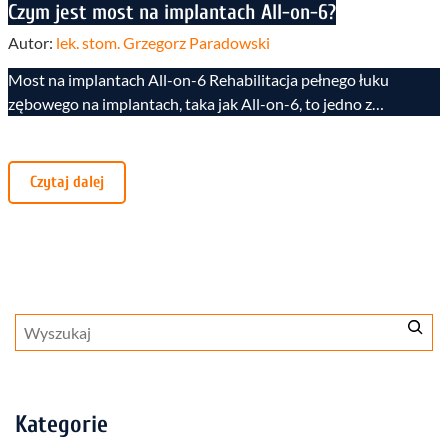
Czym jest most na implantach All-on-6?
Autor:
lek. stom. Grzegorz Paradowski
Most na implantach All-on-6 Rehabilitacja pełnego łuku
zębowego na implantach, taka jak All-on-6, to jedno z…
Czytaj dalej
Szukaj
Kategorie