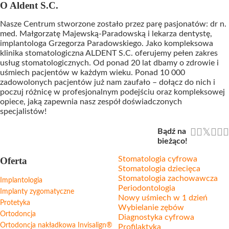
O Aldent S.C.
Nasze Centrum stworzone zostało przez parę pasjonatów: dr n.
med. Małgorzatę Majewską-Paradowską i lekarza dentystę,
implantologa Grzegorza Paradowskiego. Jako kompleksowa
klinika stomatologiczna ALDENT S.C. oferujemy pełen zakres
usług stomatologicznych. Od ponad 20 lat dbamy o zdrowie i
uśmiech pacjentów w każdym wieku. Ponad 10 000
zadowolonych pacjentów już nam zaufało – dołącz do nich i
poczuj różnicę w profesjonalnym podejściu oraz kompleksowej
opiece, jaką zapewnia nasz zespół doświadczonych
specjalistów!
Bądź na
bieżąco!
Stomatologia cyfrowa
Oferta
Stomatologia dziecięca
Stomatologia zachowawcza
Implantologia
Periodontologia
Implanty zygomatyczne
Nowy uśmiech w 1 dzień
Protetyka
Wybielanie zębów
Ortodoncja
Diagnostyka cyfrowa
Ortodoncja nakładkowa Invisalign®
Profilaktyka