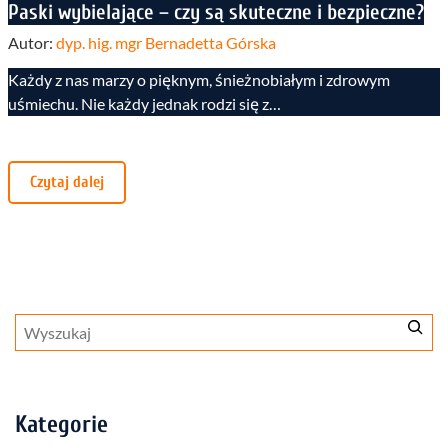
Paski wybielające – czy są skuteczne i bezpieczne?
Autor:
dyp. hig. mgr Bernadetta Górska
Każdy z nas marzy o pięknym, śnieżnobiałym i zdrowym
uśmiechu. Nie każdy jednak rodzi się z…
Czytaj dalej
Szukaj
Kategorie