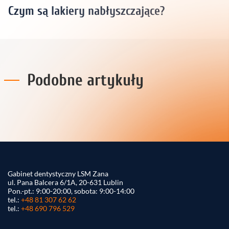
Czym są lakiery nabłyszczające?
Podobne artykuły
Gabinet dentystyczny LSM Zana
ul. Pana Balcera 6/1A, 20-631 Lublin
Pon.-pt.: 9:00-20:00, sobota: 9:00-14:00
tel.:
+48 81 307 62 62
tel.:
+48 690 796 529