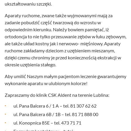
ukształtowaniu szczęki.
Aparaty ruchome, zwane także wyjmowanymi mają za
zadanie pobudzić część twarzową do wzrostu w
odpowiednim kierunku. Należy bowiem pamiętać, iż
ortodoncja to nie tylko przesuwanie zębów w łuku zębowym,
ale także układ kostny jak i nerwowo- mięśniowy. Aparaty
ruchome zakładamy dzieciom z uzębieniem mieszanym,
dzięki czemu chronimy je przed koniecznością ekstrakcji w
okresie uzębienia stałego.
Aby umilić Naszym małym pacjentom leczenie gwarantujemy
wykonanie aparatu w ulubionym kolorze!
Zapraszamy do klinik CSK Aldent na terenie Lublina:
ul. Pana Balcera 6 / 1 A – tel. 81 307 62 62
ul. Pana Balcera 6B / 1B – tel. 81 71 888 00
ul. Konopnica 85E – tel. 473 71 71