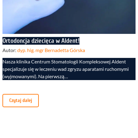
Ortodoncja dziecięca w Aldent!
Autor:
dyp. hig. mgr Bernadetta Górska
Nasza klinika Centrum Stomatologii Kompleksowej Aldent
specjalizuje się w leczeniu wad zgryzu aparatami ruchomymi
(wyjmowanymi). Na pierwszą…
Czytaj dalej