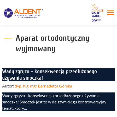
Aparat ortodontyczny
wyjmowany
Wady zgryzu – konsekwencją przedłużonego
używania smoczka!
Autor:
dyp. hig. mgr Bernadetta Górska
Wady zgryzu - konsekwencją przedłużonego używania
smoczka! Smoczek jest to w dalszym ciągu kontrowersyjny
temat, który…