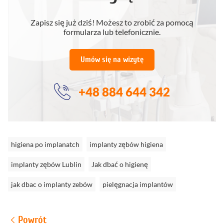
Zapisz się już dziś! Możesz to zrobić za pomocą
formularza lub telefonicznie.
Umów się na wizytę
+48 884 644 342
higiena po implanatch
implanty zębów higiena
implanty zębów Lublin
Jak dbać o higienę
jak dbac o implanty zebów
pielęgnacja implantów
Powrót