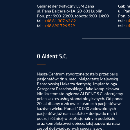
Gabinet dentystyczny LSM Zana
Gabine
ul. Pana Balcera 6/1A, 20-631 Lublin
ul. Pa
Pon.-pt.: 9:00-20:00, sobota: 9:00-14:00
Pon.-p
tel.:
+48 81 307 62 62
tel.:
+4
tel.:
+48 690 796 529
tel.:
+4
O Aldent S.C.
Nasze Centrum stworzone zostało przez parę
pasjonatów: dr n. med. Małgorzatę Majewską-
Paradowską i lekarza dentystę, implantologa
Grzegorza Paradowskiego. Jako kompleksowa
klinika stomatologiczna ALDENT S.C. oferujemy
pełen zakres usług stomatologicznych. Od ponad
20 lat dbamy o zdrowie i uśmiech pacjentów w
każdym wieku. Ponad 10 000 zadowolonych
pacjentów już nam zaufało – dołącz do nich i
poczuj różnicę w profesjonalnym podejściu
oraz kompleksowej opiece, jaką zapewnia nasz
zespół doświadczonych specjalistów!