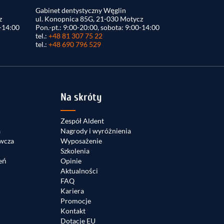
Gabinet dentystyczny Węglin
z
ul. Konopnica 85G, 21-030 Motycz
0-14:00
Pon.-pt.: 9:00-20:00, sobota: 9:00-14:00
tel.:
+48 81 307 75 22
tel.:
+48 690 796 529
Na skróty
Zespół Aldent
a
Nagrody i wyróżnienia
wcza
Wyposażenie
Szkolenia
eń
Opinie
Aktualności
FAQ
Kariera
Promocje
Kontakt
Dotacje EU