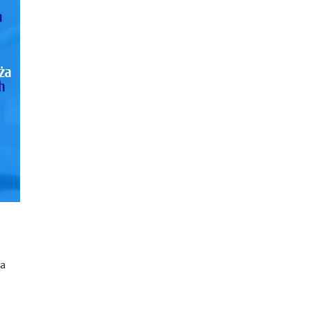
Stomatologia
yka
nakładkowa –
cyfrowa
Invisalign®
Leczenie
Stomatologia
cja
kanałowe
dziecięca
Stomatologia
pia
Laseroterapia
zachowawcza
a
Bonding
Periodontologia
a
zębów
u
ia