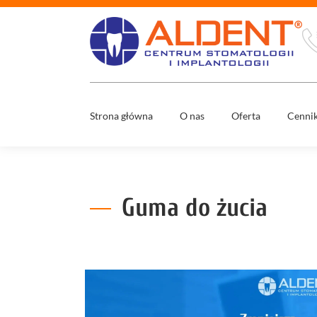
Strona główna
O nas
Oferta
Cenni
Usuwani
Zespół
ósemek
Mosty
stomatol
Co nas wyróżnia
Guma do żucia
Nowy uś
w 1 dzień
Media
Wybielan
zębów
Diagnost
cyfrowa