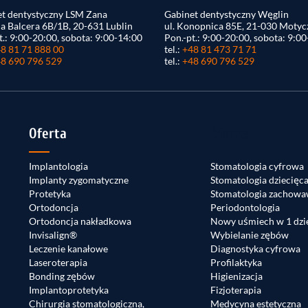
t dentystyczny LSM Zana
Gabinet dentystyczny Węglin
na Balcera 6B/1B, 20-631 Lublin
ul. Konopnica 85E, 21-030 Motyc
t.: 9:00-20:00, sobota: 9:00-14:00
Pon.-pt.: 9:00-20:00, sobota: 9:0
8 81 71 888 00
tel.:
+48 81 473 71 71
8 690 796 529
tel.:
+48 690 796 529
Oferta
Oferta
Implantologia
Stomatologia cyfrowa
Implanty zygomatyczne
Stomatologia dziecięc
Protetyka
Stomatologia zachowa
Ortodoncja
Periodontologia
Ortodoncja nakładkowa
Nowy uśmiech w 1 dzi
Invisalign®
Wybielanie zębów
Leczenie kanałowe
Diagnostyka cyfrowa
Laseroterapia
Profilaktyka
Bonding zębów
Higienizacja
Implantoprotetyka
Fizjoterapia
Chirurgia stomatologiczna,
Medycyna estetyczna