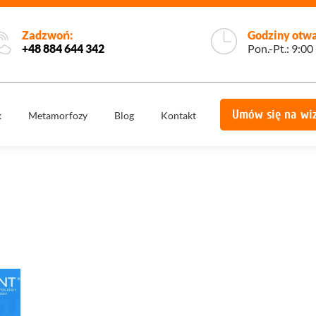
Zadzwoń:
Godziny otwa
+48 884 644 342
Pon.-Pt.: 9:00
Umów się na wi
k
Metamorfozy
Blog
Kontakt
e
Korony
Licówki
protetyczne
Implantologia
Implantoprotety
ogiczne
Chirurgia
miech
Implanty
stomatologiczna,
zygomatyczne
szczękowa
ie
Protetyka
All on 4
yka
Stomatologia
Ortodoncja
estetyczna
Ortodoncja