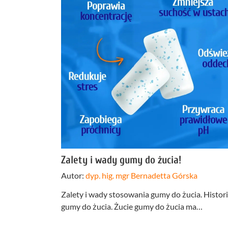
Profilakt
Higieniza
Fizjotera
Medycyn
estetyczn
Leczenie
bruksizm
Zalety i wady gumy do żucia!
Autor:
dyp. hig. mgr Bernadetta Górska
Zalety i wady stosowania gumy do żucia. Histor
gumy do żucia. Żucie gumy do żucia ma…