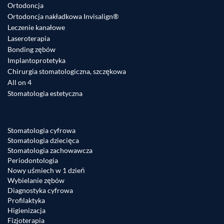
Ortodoncja
Ortodoncja nakładkowa Invisalign®
Leczenie kanałowe
Laseroterapia
Bonding zębów
Implantoprotetyka
Chirurgia stomatologiczna, szczękowa
All on 4
Stomatologia estetyczna
Stomatologia cyfrowa
Stomatologia dziecięca
Stomatologia zachowawcza
Periodontologia
Nowy uśmiech w 1 dzień
Wybielanie zębów
Diagnostyka cyfrowa
Profilaktyka
Higienizacja
Fizjoterapia