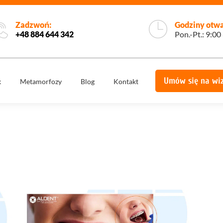
Zadzwoń:
Godziny otwa
+48 884 644 342
Pon.-Pt.: 9:00
Umów się na wi
k
Metamorfozy
Blog
Kontakt
e
Korony
Licówki
protetyczne
Implantologia
Implantoprotety
ogiczne
Chirurgia
miech
Implanty
stomatologiczna,
zygomatyczne
szczękowa
ie
Protetyka
All on 4
yka
Stomatologia
Ortodoncja
estetyczna
Ortodoncja