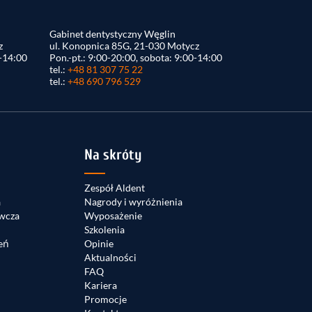
Gabinet dentystyczny Węglin
z
ul. Konopnica 85G, 21-030 Motycz
0-14:00
Pon.-pt.: 9:00-20:00, sobota: 9:00-14:00
tel.:
+48 81 307 75 22
tel.:
+48 690 796 529
Na skróty
Zespół Aldent
a
Nagrody i wyróżnienia
wcza
Wyposażenie
Szkolenia
eń
Opinie
Aktualności
FAQ
Kariera
Promocje