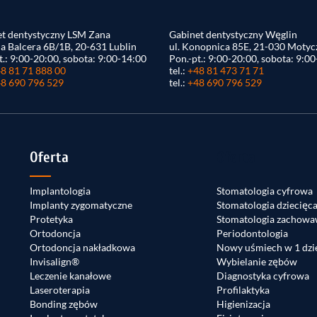
t dentystyczny LSM Zana
Gabinet dentystyczny Węglin
na Balcera 6B/1B, 20-631 Lublin
ul. Konopnica 85E, 21-030 Motyc
t.: 9:00-20:00, sobota: 9:00-14:00
Pon.-pt.: 9:00-20:00, sobota: 9:0
8 81 71 888 00
tel.:
+48 81 473 71 71
8 690 796 529
tel.:
+48 690 796 529
Oferta
Oferta
Implantologia
Stomatologia cyfrowa
Implanty zygomatyczne
Stomatologia dziecięc
Protetyka
Stomatologia zachowa
Ortodoncja
Periodontologia
Ortodoncja nakładkowa
Nowy uśmiech w 1 dzi
Invisalign®
Wybielanie zębów
Leczenie kanałowe
Diagnostyka cyfrowa
Laseroterapia
Profilaktyka
Bonding zębów
Higienizacja