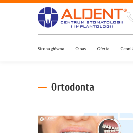
Strona główna
O nas
Oferta
Cenni
Usuwani
Zespół
ósemek
Mosty
stomatol
Co nas wyróżnia
Ortodonta
Nowy uś
w 1 dzień
Media
Wybielan
zębów
Diagnost
cyfrowa