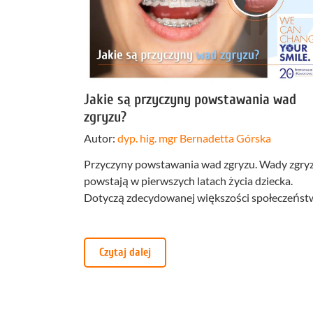
Profilakt
Higieniza
Fizjotera
Jakie są przyczyny powstawania wad
Medycyn
zgryzu?
estetyczn
Autor:
dyp. hig. mgr Bernadetta Górska
Leczenie
bruksizm
Przyczyny powstawania wad zgryzu. Wady zgry
powstają w pierwszych latach życia dziecka.
Dotyczą zdecydowanej większości społeczeńst
Czytaj dalej