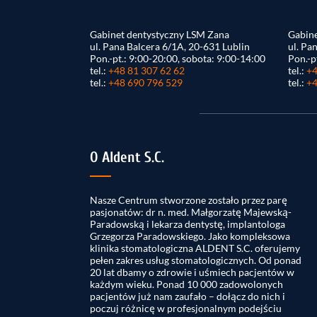
Gabinet dentystyczny LSM Zana
Gabine
ul. Pana Balcera 6/1A, 20-631 Lublin
ul. Pa
Pon.-pt.: 9:00-20:00, sobota: 9:00-14:00
Pon.-p
tel.:
+48 81 307 62 62
tel.:
+4
tel.:
+48 690 796 529
tel.:
+4
O Aldent S.C.
Nasze Centrum stworzone zostało przez parę
pasjonatów: dr n. med. Małgorzatę Majewską-
Paradowską i lekarza dentystę, implantologa
Grzegorza Paradowskiego. Jako kompleksowa
klinika stomatologiczna ALDENT S.C. oferujemy
pełen zakres usług stomatologicznych. Od ponad
20 lat dbamy o zdrowie i uśmiech pacjentów w
każdym wieku. Ponad 10 000 zadowolonych
pacjentów już nam zaufało – dołącz do nich i
poczuj różnicę w profesjonalnym podejściu