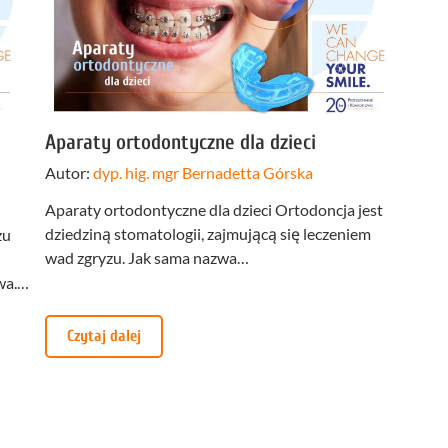
Stomatologia
yka
nakładkowa –
cyfrowa
Invisalign®
Leczenie
Stomatologia
cja
kanałowe
dziecięca
Stomatologia
pia
Laseroterapia
zachowawcza
Aparaty ortodontyczne dla dzieci
a
Bonding
Periodontologia
Autor:
dyp. hig. mgr Bernadetta Górska
a
zębów
Aparaty ortodontyczne dla dzieci Ortodoncja jest
u
dziedziną stomatologii, zajmującą się leczeniem
zu
wad zgryzu. Jak sama nazwa…
wa.…
Czytaj dalej